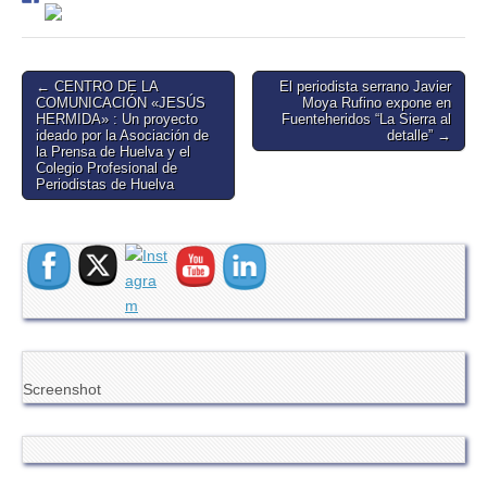
Post
← CENTRO DE LA
El periodista serrano Javier
COMUNICACIÓN «JESÚS
Moya Rufino expone en
navigation
HERMIDA» : Un proyecto
Fuenteheridos “La Sierra al
ideado por la Asociación de
detalle” →
la Prensa de Huelva y el
Colegio Profesional de
Periodistas de Huelva
Screenshot