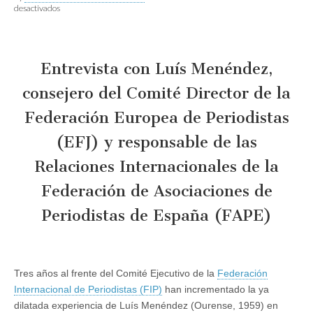
en
desactivados
“No
hemos
sufrido
tanto
como
Entrevista con Luís Menéndez,
Francia,
Reino
consejero del Comité Director de la
Unido
o
Federación Europea de Periodistas
Italia,
donde
(EFJ) y responsable de las
el
yihadismo
Relaciones Internacionales de la
ha
ejecutado
periodistas,
Federación de Asociaciones de
pero
están
Periodistas de España (FAPE)
todavía
latentes
los
casos
de
Tres años al frente del Comité Ejecutivo de la
Federación
nuestros
reporteros
Internacional de Periodistas (FIP)
han incrementado la ya
secuestrados
dilatada experiencia de Luís Menéndez (Ourense, 1959) en
en