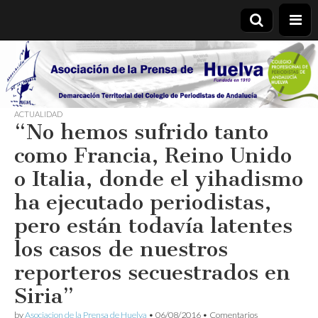
Asociación
de la
ACTUALIDAD
“No hemos sufrido tanto
Prensa de
como Francia, Reino Unido
Huelva
o Italia, donde el yihadismo
ha ejecutado periodistas,
pero están todavía latentes
los casos de nuestros
reporteros secuestrados en
Siria”
by
Asociacion de la Prensa de Huelva
•
06/08/2016
•
Comentarios