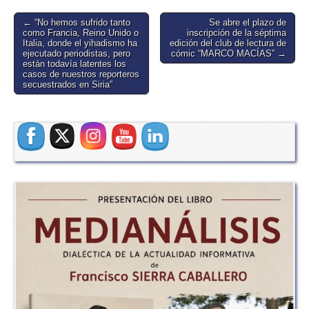
Post
← “No hemos sufrido tanto
Se abre el plazo de
como Francia, Reino Unido o
inscripción de la séptima
navigation
Italia, donde el yihadismo ha
edición del club de lectura de
ejecutado periodistas, pero
cómic “MARCO MACÍAS” →
están todavía latentes los
casos de nuestros reporteros
secuestrados en Siria”