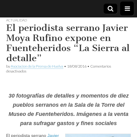
ACTUALIDAD
El periodista serrano Javier
Asociación
Moya Rufino expone en
de la
Fuenteheridos “La Sierra al
detalle”
Prensa de
by
Asociacion de la Prensa de Huelva
•
18/08/2016
•
Comentarios
Huelva
en
desactivados
El
periodista
serrano
Javier
30 fotografías de detalles y momentos de diez
Moya
Rufino
pueblos serranos en la Sala de la Torre del
expone
en
Museo de Fuenteheridos. Imágenes a la venta
Fuenteheridos
“La
para sufragar gastos y fines sociales
Sierra
al
detalle”
El periodista serrano
Javier