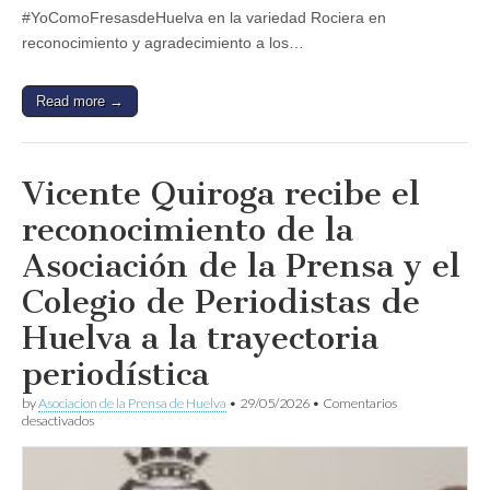
#YoComoFresasdeHuelva en la variedad Rociera en
reconocimiento y agradecimiento a los…
Read more →
Vicente Quiroga recibe el
reconocimiento de la
Asociación de la Prensa y el
Colegio de Periodistas de
Huelva a la trayectoria
periodística
by
Asociacion de la Prensa de Huelva
•
29/05/2026
•
Comentarios
en
desactivados
Vicente
Quiroga
recibe
el