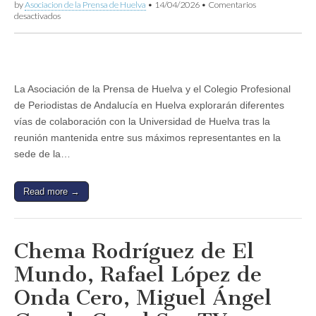
by
Asociacion de la Prensa de Huelva
•
14/04/2026
•
Comentarios
en
desactivados
Prensa
Huelva
y
Colegio
de
Periodistas
La Asociación de la Prensa de Huelva y el Colegio Profesional
exploran
de Periodistas de Andalucía en Huelva explorarán diferentes
diferentes
vías
vías de colaboración con la Universidad de Huelva tras la
de
reunión mantenida entre sus máximos representantes en la
colaboración
con
sede de la…
la
Universidad
de
Read more →
Huelva
Chema Rodríguez de El
Mundo, Rafael López de
Onda Cero, Miguel Ángel