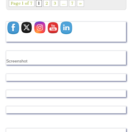
Page 1 of 7
1
2
3
…
7
»
Screenshot