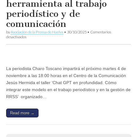
herramienta al trabajo
periodístico y de
comunicación
by
Asociacion de la Prensa de Huelva
•
30/10/2025
•
Comentarios
en
desactivados
ChatGPT
en
profundidad:
cómo
incorporar
la
La periodista Charo Toscano impartirá el próximo martes 4 de
herramienta
noviembre a las 18:00 horas en el Centro de la Comunicación
al
trabajo
Jesús Hermida el taller ‘Chat GPT en profundidad. Cómo
periodístico
integrar este modelo en el trabajo periodístico y en la gestión de
y
de
RRSS’ organizado…
comunicación
Read more →