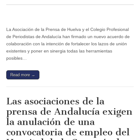
Nuevo
acuerdo
de
colaboración
entre
la
La Asociación de la Prensa de Huelva y el Colegio Profesional
Asociación
de Periodistas de Andalucía han firmado un nuevo acuerdo de
de
la
colaboración con la intención de fortalecer los lazos de unión
Prensa
existentes y poner en sinergia todas las herramientas
de
Huelva
posibles…
y
el
Colegio
Read more →
Profesional
de
Periodistas
de
Andalucía
Las asociaciones de la
prensa de Andalucía exigen
la anulación de una
convocatoria de empleo del