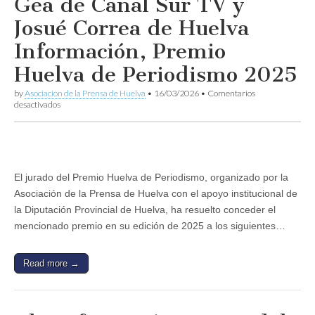
Gea de Canal Sur TV y
Josué Correa de Huelva
Información, Premio
Huelva de Periodismo 2025
by
Asociacion de la Prensa de Huelva
•
16/03/2026
•
Comentarios
en
desactivados
Chema
Rodríguez
de
El
Mundo,
Rafael
El jurado del Premio Huelva de Periodismo, organizado por la
López
Asociación de la Prensa de Huelva con el apoyo institucional de
de
Onda
la Diputación Provincial de Huelva, ha resuelto conceder el
Cero,
mencionado premio en su edición de 2025 a los siguientes…
Miguel
Ángel
Gea
de
Read more →
Canal
Sur
TV
y