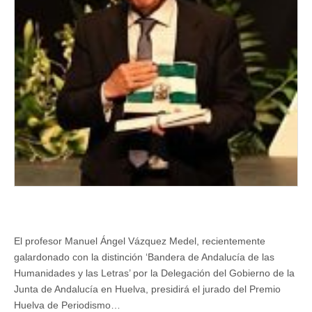
de
Periodismo
2025
organizado
por
la
Asociación
de
la
Prensa
de
Huelva
con
el
apoyo
de
la
Diputación
El profesor Manuel Ángel Vázquez Medel, recientemente
galardonado con la distinción ‘Bandera de Andalucía de las
Humanidades y las Letras’ por la Delegación del Gobierno de la
Junta de Andalucía en Huelva, presidirá el jurado del Premio
Huelva de Periodismo…