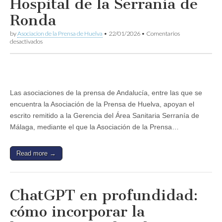
Hospital de la Serranía de
Ronda
by
Asociacion de la Prensa de Huelva
•
22/01/2026
•
Comentarios
en
desactivados
Las
asociaciones
de
la
prensa
de
Las asociaciones de la prensa de Andalucía, entre las que se
Andalucía
encuentra la Asociación de la Prensa de Huelva, apoyan el
exigen
la
escrito remitido a la Gerencia del Área Sanitaria Serranía de
anulación
Málaga, mediante el que la Asociación de la Prensa…
de
una
convocatoria
de
Read more →
empleo
del
Hospital
de
ChatGPT en profundidad:
la
Serranía
cómo incorporar la
de
Ronda