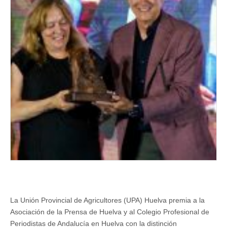
la
prensa
y
el
Colegio
de
Periodistas
La Unión Provincial de Agricultores (UPA) Huelva premia a la
Asociación de la Prensa de Huelva y al Colegio Profesional de
Periodistas de Andalucía en Huelva con la distinción