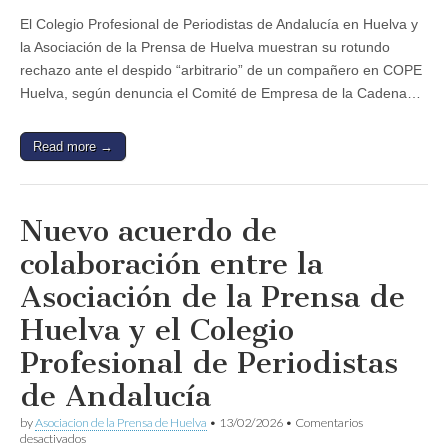
Andalucía
El Colegio Profesional de Periodistas de Andalucía en Huelva y
en
la Asociación de la Prensa de Huelva muestran su rotundo
Huelva
y
rechazo ante el despido “arbitrario” de un compañero en COPE
la
Huelva, según denuncia el Comité de Empresa de la Cadena…
Asociación
de
la
Prensa
Read more →
de
Huelva
muestran
su
Nuevo acuerdo de
rotundo
rechazo
colaboración entre la
ante
el
Asociación de la Prensa de
despido
de
Huelva y el Colegio
un
compañero
en
Profesional de Periodistas
COPE
de Andalucía
by
Asociacion de la Prensa de Huelva
•
13/02/2026
•
Comentarios
en
desactivados