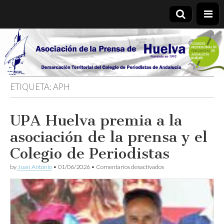
Asociación
de la
ETIQUETA:
APH
Prensa de
UPA Huelva premia a la
Huelva
asociación de la prensa y el
Colegio de Periodistas
en
by
Juan Antonio
•
01/06/2026
•
Comentarios desactivados
UPA
Huelva
premia
a
la
asociación
de