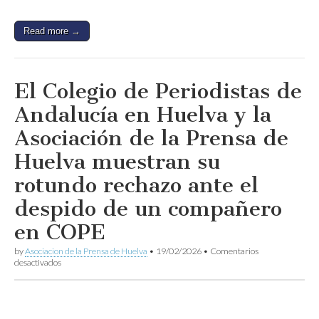
Read more →
El Colegio de Periodistas de
Andalucía en Huelva y la
Asociación de la Prensa de
Huelva muestran su
rotundo rechazo ante el
despido de un compañero
en COPE
by
Asociacion de la Prensa de Huelva
•
19/02/2026
•
Comentarios
en
desactivados
El
Colegio
de
Periodistas
de