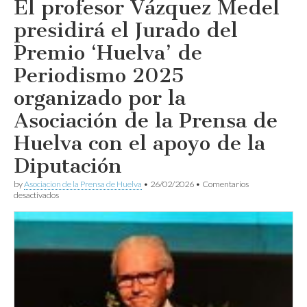
El profesor Vázquez Medel
Josué
Correa
presidirá el Jurado del
de
Huelva
Premio ‘Huelva’ de
Información,
Premio
Periodismo 2025
Huelva
de
Periodismo
organizado por la
2025
Asociación de la Prensa de
Huelva con el apoyo de la
Diputación
by
Asociacion de la Prensa de Huelva
•
26/02/2026
•
Comentarios
en
desactivados
El
profesor
Vázquez
Medel
presidirá
el
Jurado
del
Premio
‘Huelva’