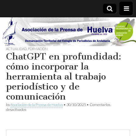
Asociación
de la
ACTUALIDAD
,
FORMACIÓN
ChatGPT en profundidad:
Prensa de
cómo incorporar la
Huelva
herramienta al trabajo
periodístico y de
comunicación
by
Asociacion de la Prensa de Huelva
•
30/10/2025
•
Comentarios
en
desactivados
ChatGPT
en
profundidad:
cómo
incorporar