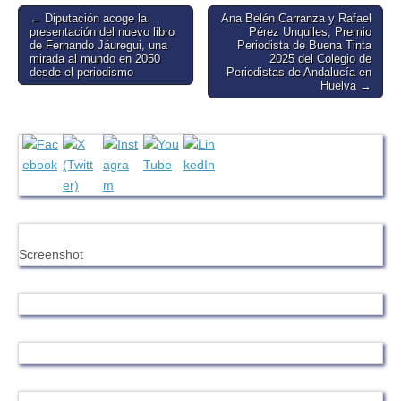
Post
← Diputación acoge la
Ana Belén Carranza y Rafael
presentación del nuevo libro
Pérez Unquiles, Premio
navigation
de Fernando Jáuregui, una
Periodista de Buena Tinta
mirada al mundo en 2050
2025 del Colegio de
desde el periodismo
Periodistas de Andalucía en
Huelva →
Screenshot