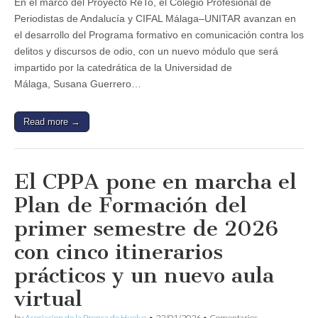
En el marco del Proyecto ReTo, el Colegio Profesional de
sesión
Periodistas de Andalucía y CIFAL Málaga–UNITAR avanzan en
formativa
sobre
el desarrollo del Programa formativo en comunicación contra los
periodismo
delitos y discursos de odio, con un nuevo módulo que será
ético
el
impartido por la catedrática de la Universidad de
próximo
Málaga, Susana Guerrero…
12
de
febrero
Read more →
El CPPA pone en marcha el
Plan de Formación del
primer semestre de 2026
con cinco itinerarios
prácticos y un nuevo aula
virtual
by
Asociacion de la Prensa de Huelva
•
22/01/2026
•
Comentarios