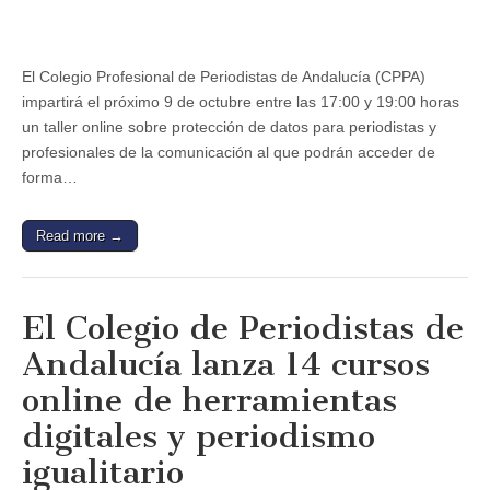
de
Periodistas
de
Andalucía
El Colegio Profesional de Periodistas de Andalucía (CPPA)
impartirá
impartirá el próximo 9 de octubre entre las 17:00 y 19:00 horas
un
taller
un taller online sobre protección de datos para periodistas y
online
profesionales de la comunicación al que podrán acceder de
sobre
protección
forma…
de
datos
para
Read more →
periodistas
y
profesionales
de
la
El Colegio de Periodistas de
comunicación
Andalucía lanza 14 cursos
online de herramientas
digitales y periodismo
igualitario