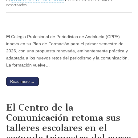
en
desactivados
El
CPPA
pone
en
marcha
el
El Colegio Profesional de Periodistas de Andalucía (CPPA)
Plan
innova en su Plan de Formación para el primer semestre de
de
Formación
2026, con una propuesta renovada, eminentemente práctica y
del
adaptada a los nuevos retos del periodismo y la comunicación.
primer
semestre
La formación vuelve…
de
2026
con
Read more →
cinco
itinerarios
prácticos
y
un
El Centro de la
nuevo
aula
Comunicación retoma sus
virtual
talleres escolares en el