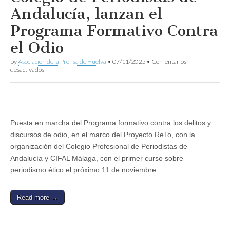
Andalucía, lanzan el
Programa Formativo Contra
el Odio
by
Asociacion de la Prensa de Huelva
•
07/11/2025
•
Comentarios
en
desactivados
El
Proyecto
ReTo
y
el
Colegio
Puesta en marcha del Programa formativo contra los delitos y
de
discursos de odio, en el marco del Proyecto ReTo, con la
Periodistas
de
organización del Colegio Profesional de Periodistas de
Andalucía,
Andalucía y CIFAL Málaga, con el primer curso sobre
lanzan
el
periodismo ético el próximo 11 de noviembre.
Programa
Formativo
Contra
Read more →
el
Odio