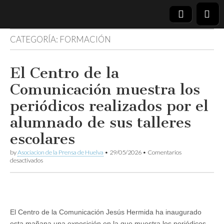
CATEGORÍA:
FORMACIÓN
Asociación
de la
El Centro de la
Comunicación muestra los
Prensa de
periódicos realizados por el
Huelva
alumnado de sus talleres
escolares
by
Asociacion de la Prensa de Huelva
•
29/05/2026
•
Comentarios
en
desactivados
El
Centro
de
la
Comunicación
muestra
El Centro de la Comunicación Jesús Hermida ha inaugurado
los
esta mañana una exposición en la que muestra los periódicos
periódicos