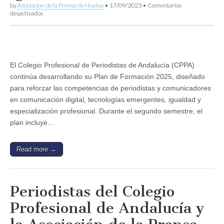
by
Asociacion de la Prensa de Huelva
•
17/09/2025
•
Comentarios
en
desactivados
El
Colegio
de
Periodistas
de
Andalucía
El Colegio Profesional de Periodistas de Andalucía (CPPA)
lanza
continúa desarrollando su Plan de Formación 2025, diseñado
14
cursos
para reforzar las competencias de periodistas y comunicadores
online
en comunicación digital, tecnologías emergentes, igualdad y
de
herramientas
especialización profesional. Durante el segundo semestre, el
digitales
plan incluye…
y
periodismo
igualitario
Read more →
Periodistas del Colegio
Profesional de Andalucía y