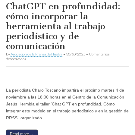
ChatGPT en profundidad:
cómo incorporar la
herramienta al trabajo
periodístico y de
comunicación
by
Asociacion de la Prensa de Huelva
•
30/10/2025
•
Comentarios
en
desactivados
ChatGPT
en
profundidad:
cómo
incorporar
la
La periodista Charo Toscano impartirá el próximo martes 4 de
herramienta
noviembre a las 18:00 horas en el Centro de la Comunicación
al
trabajo
Jesús Hermida el taller ‘Chat GPT en profundidad. Cómo
periodístico
integrar este modelo en el trabajo periodístico y en la gestión de
y
de
RRSS’ organizado…
comunicación
Read more →