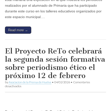
realizados
realizados por el alumnado de Primaria que ha participado
por
durante este curso en los talleres educativos organizados por
el
alumnado
este espacio municipal.…
de
sus
talleres
Read more →
escolares
El Proyecto ReTo celebrará
la segunda sesión formativa
sobre periodismo ético el
próximo 12 de febrero
by
Asociacion de la Prensa de Huelva
•
04/02/2026
•
Comentarios
en
desactivados
El
Proyecto
ReTo
celebrará
la
segunda