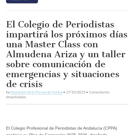
El Colegio de Periodistas
impartirá los próximos días
una Master Class con
Almudena Ariza y un taller
sobre comunicación de
emergencias y situaciones
de crisis
by
Asociacion de la Prensa de Huelva
•
27/10/2025
•
Comentarios
en
desactivados
El
Colegio
de
Periodistas
impartirá
los
El Colegio Profesional de Periodistas de Andalucía (CPPA)
próximos