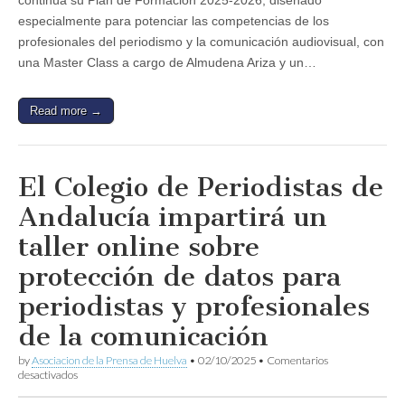
continúa su Plan de Formación 2025-2026, diseñado
días
una
especialmente para potenciar las competencias de los
Master
profesionales del periodismo y la comunicación audiovisual, con
Class
con
una Master Class a cargo de Almudena Ariza y un…
Almudena
Ariza
y
Read more →
un
taller
sobre
comunicación
de
El Colegio de Periodistas de
emergencias
y
Andalucía impartirá un
situaciones
de
taller online sobre
crisis
protección de datos para
periodistas y profesionales
de la comunicación
by
Asociacion de la Prensa de Huelva
•
02/10/2025
•
Comentarios
en
desactivados
El
Colegio