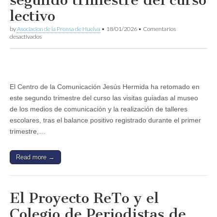
segundo trimestre del curso
lectivo
by
Asociacion de la Prensa de Huelva
•
18/01/2026
•
Comentarios
en
desactivados
El
Centro
de
la
Comunicación
retoma
El Centro de la Comunicación Jesús Hermida ha retomado en
sus
este segundo trimestre del curso las visitas guiadas al museo
talleres
escolares
de los medios de comunicación y la realización de talleres
en
escolares, tras el balance positivo registrado durante el primer
el
segundo
trimestre,…
trimestre
del
curso
Read more →
lectivo
El Proyecto ReTo y el
Colegio de Periodistas de