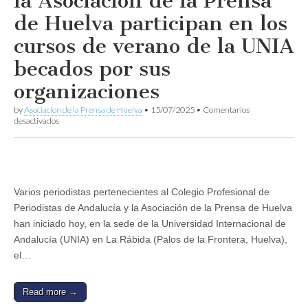
la Asociación de la Prensa
de Huelva participan en los
cursos de verano de la UNIA
becados por sus
organizaciones
by
Asociacion de la Prensa de Huelva
•
15/07/2025
•
Comentarios
en
desactivados
Periodistas
del
Colegio
Profesional
de
Andalucía
Varios periodistas pertenecientes al Colegio Profesional de
y
Periodistas de Andalucía y la Asociación de la Prensa de Huelva
la
Asociación
han iniciado hoy, en la sede de la Universidad Internacional de
de
Andalucía (UNIA) en La Rábida (Palos de la Frontera, Huelva),
la
Prensa
el…
de
Huelva
participan
Read more →
en
los