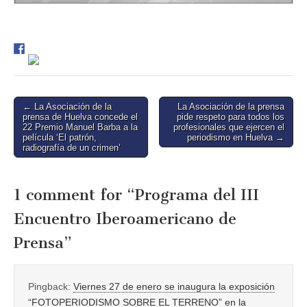
Post
← La Asociación de la
La Asociación de la prensa
prensa de Huelva concede el
pide respeto para todos los
navigation
22 Premio Manuel Barba a la
profesionales que ejercen el
película ‘El patrón,
periodismo en Huelva →
radiografía de un crimen’
1 comment for “
Programa del III
Encuentro Iberoamericano de
Prensa
”
Pingback:
Viernes 27 de enero se inaugura la exposición
“FOTOPERIODISMO SOBRE EL TERRENO” en la