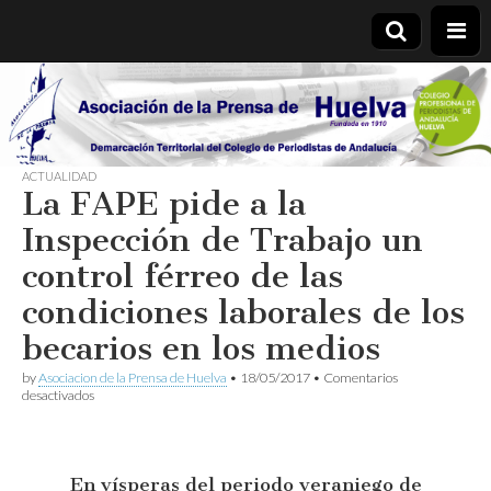
Asociación
de la
ACTUALIDAD
La FAPE pide a la
Prensa de
Inspección de Trabajo un
Huelva
control férreo de las
condiciones laborales de los
becarios en los medios
by
Asociacion de la Prensa de Huelva
•
18/05/2017
•
Comentarios
en
desactivados
La
FAPE
pide
a
En vísperas del periodo veraniego de
la