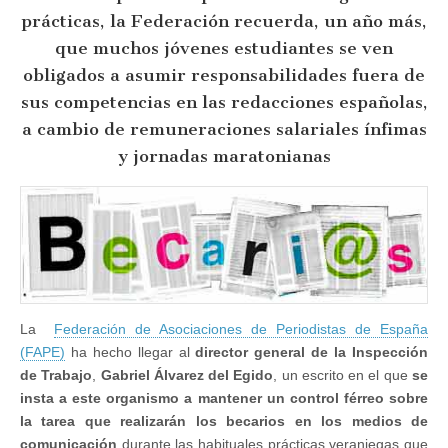
Inspección
prácticas, la Federación recuerda, un año más,
de
Trabajo
que muchos jóvenes estudiantes se ven
un
control
obligados a asumir responsabilidades fuera de
férreo
sus competencias en las redacciones españolas,
de
las
a cambio de remuneraciones salariales ínfimas
condiciones
laborales
y jornadas maratonianas
de
los
becarios
en
los
medios
La
Federación de Asociaciones de Periodistas de España
(FAPE)
ha hecho llegar al
director general de la Inspección
de Trabajo
,
Gabriel Álvarez del Egido
, un escrito en el que
se
insta a este organismo a mantener un control férreo sobre
la tarea que realizarán los becarios en los medios de
comunicación
durante las habituales prácticas veraniegas que