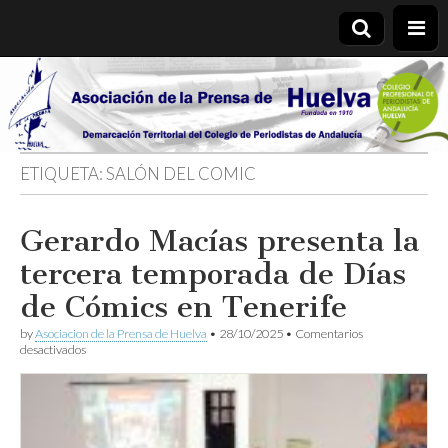
Asociación
de la
ETIQUETA:
SALÓN DEL COMIC
Prensa de
Gerardo Macías presenta la
Huelva
tercera temporada de Días
de Cómics en Tenerife
by
Asociacion de la Prensa de Huelva
•
28/10/2025
•
Comentarios
en
desactivados
Gerardo
Macías
presenta
la
tercera
temporada