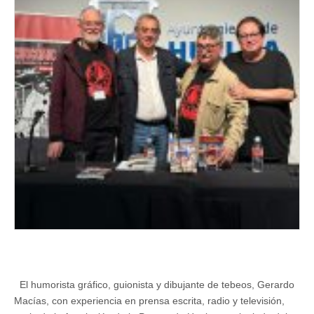
de
‘Día
de
Cómics’
en
el
marco
del
19º
Salón
Internacional
del
Cómic
de
Huelva
El humorista gráfico, guionista y dibujante de tebeos, Gerardo
Macías, con experiencia en prensa escrita, radio y televisión,