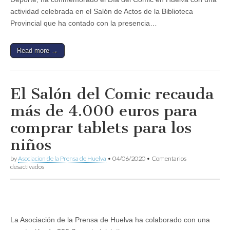
actividad celebrada en el Salón de Actos de la Biblioteca
Provincial que ha contado con la presencia…
Read more →
El Salón del Comic recauda
más de 4.000 euros para
comprar tablets para los
niños
by
Asociacion de la Prensa de Huelva
•
04/06/2020
•
Comentarios
en
desactivados
El
Salón
del
Comic
recauda
más
La Asociación de la Prensa de Huelva ha colaborado con una
de