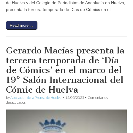
de Huelva y del Colegio de Periodistas de Andalucía en Huelva,
presenta la tercera temporada de Días de Cómics en el…
Read more →
Gerardo Macías presenta la
tercera temporada de ‘Día
de Cómics’ en el marco del
19º Salón Internacional del
Cómic de Huelva
by
Asociacion de la Prensa de Huelva
•
15/05/2025
•
Comentarios
en
desactivados
Gerardo
Macías
presenta
la
tercera
temporada