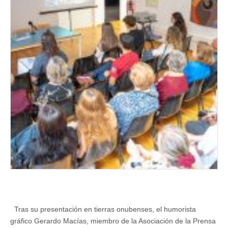
de
Días
de
Cómics
en
Tenerife
Tras su presentación en tierras onubenses, el humorista
gráfico Gerardo Macías, miembro de la Asociación de la Prensa