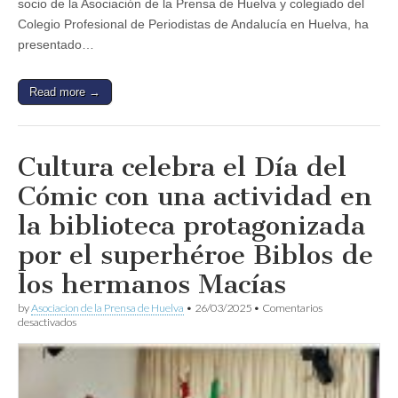
socio de la Asociación de la Prensa de Huelva y colegiado del
Colegio Profesional de Periodistas de Andalucía en Huelva, ha
presentado…
Read more →
Cultura celebra el Día del
Cómic con una actividad en
la biblioteca protagonizada
por el superhéroe Biblos de
los hermanos Macías
by
Asociacion de la Prensa de Huelva
•
26/03/2025
•
Comentarios
en
desactivados
Cultura
celebra
el
Día
del