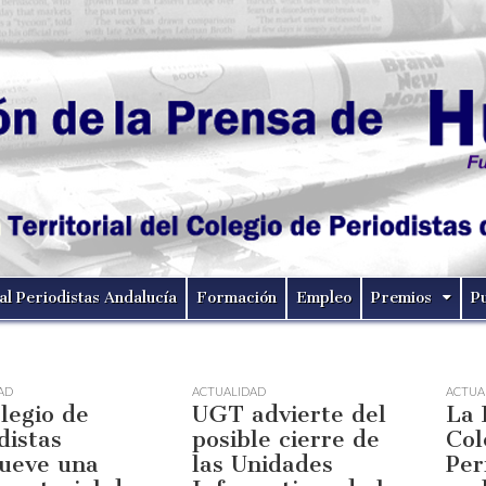
al Periodistas Andalucía
Formación
Empleo
Premios
P
AD
ACTUALIDAD
ACTUA
legio de
UGT advierte del
La 
distas
posible cierre de
Col
ueve una
las Unidades
Per