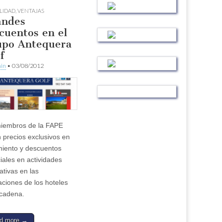
LIDAD
,
VENTAJAS
andes
cuentos en el
po Antequera
f
in
•
03/08/2012
iembros de la FAPE
n precios exclusivos en
miento y descuentos
iales en actividades
ativas en las
aciones de los hoteles
 cadena.
d more →