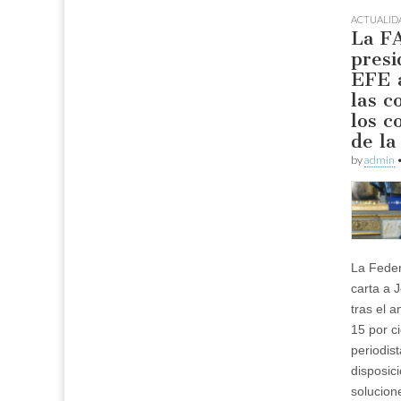
ACTUALID
La FA
presi
EFE a
las c
los c
de la
by
admin
La Feder
carta a 
tras el 
15 por ci
periodis
disposic
solucion