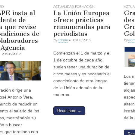
AD
ACTUALIDAD
,
FORMACIÓN
ACTUA
PE insta al
La Unión Europea
Gr
dente de
ofrece prácticas
des
 que revise
remuneradas para
Gru
ondiciones de
periodistas
Gol
olaboradores
by
admin
•
03/08/2012
by
adm
 Agencia
Comienzan el 1 de marzo y el
•
20/08/2012
1 de octubre de cada año,
suelen tener una duración de
cinco meses y es necesario el
Los m
conocimiento de otra lengua
tiene
de la Unión además de la
ación dirige una
aloja
materna.
José Antonio Vera,
espec
anuncio de reducir un
altern
Read more →
ento el salario de los
instal
tas, mostrándole su
de la
ión a buscar
es que terminen con
Rea