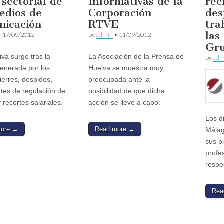
sectorial de
Informativas de la
rec
edios de
Corporación
des
nicación
RTVE
tra
las
•
17/09/2012
by
admin
•
11/09/2012
Gru
tiva surge tras la
La Asociación de la Prensa de
by
adm
enerada por los
Huelva se muestra muy
ierres, despidos,
preocupada ante la
tes de regulación de
posibilidad de que dicha
 recortes salariales.
acción se lleve a cabo.
Los d
more →
Read more →
Mála
sus pl
profe
respe
Rea