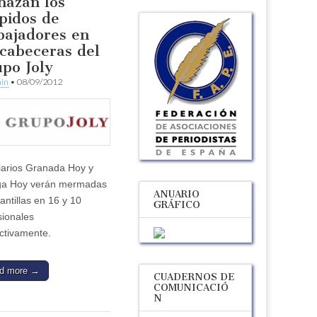
hazan los
pidos de
bajadores en
 cabeceras del
po Joly
in
•
08/09/2012
iarios Granada Hoy y
ga Hoy verán mermadas
ANUARIO
antillas en 16 y 10
GRÁFICO
sionales
ctivamente.
d more →
CUADERNOS DE
COMUNICACIÓ
N