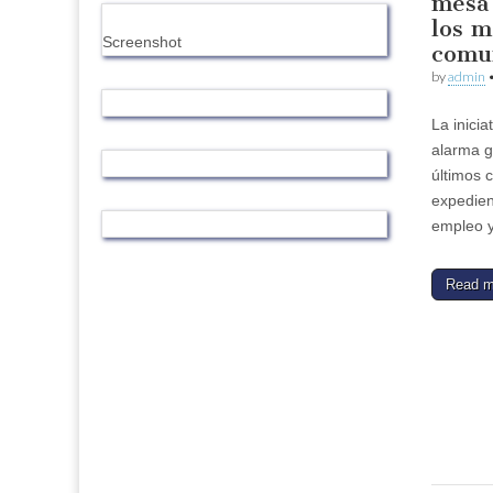
mesa 
los m
Screenshot
comu
by
admin
La inicia
alarma g
últimos c
expedien
empleo y
Read 