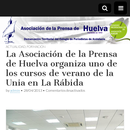
Asociación
de la
ACTUALIDAD
,
FORMACIÓN
La Asociación de la Prensa
Prensa de
de Huelva organiza uno de
Huelva
los cursos de verano de la
Unia en La Rábida
en
by
admin
•
28/04/2013
•
Comentarios desactivados
La
Asociación
de
la
Prensa
de
Huelva
organiza