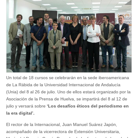
uno
de
los
cursos
de
verano
de
la
Unia
en
La
Rábida
Un total de 18 cursos se celebrarán en la sede iberoamericana
de La Rábida de la Universidad Internacional de Andalucía
(Unia) del 8 al 26 de julio. Uno de ellos estará organizado por la
Asociación de la Prensa de Huelva, se impartirá del 8 al 12 de
julio y versará sobre
‘Los desafíos éticos del periodismo en
la era digital’.
El rector de la Internacional, Juan Manuel Suárez Japón,
acompañado de la vicerrectora de Extensión Universitaria,