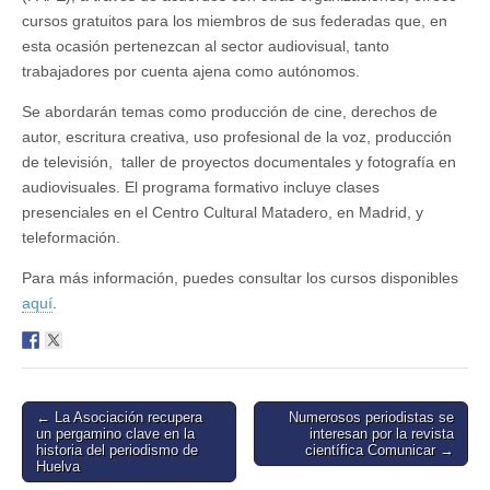
de
cursos gratuitos para los miembros de sus federadas que, en
sus
asociaciones
esta ocasión pertenezcan al sector audiovisual, tanto
que
trabajadores por cuenta ajena como autónomos.
trabajen
en
Se abordarán temas como producción de cine, derechos de
el
sector
autor, escritura creativa, uso profesional de la voz, producción
audiovisual
de televisión, taller de proyectos documentales y fotografía en
audiovisuales. El programa formativo incluye clases
presenciales en el Centro Cultural Matadero, en Madrid, y
teleformación.
Para más información, puedes consultar los cursos disponibles
aquí
.
Post
← La Asociación recupera
Numerosos periodistas se
un pergamino clave en la
interesan por la revista
navigation
historia del periodismo de
cientí­fica Comunicar →
Huelva