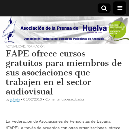
Asociación
de la
ACTUALIDAD
,
FORMACIÓN
FAPE ofrece cursos
Prensa de
gratuitos para miembros de
Huelva
sus asociaciones que
trabajen en el sector
audiovisual
en
by
admin
•
03/02/2013
•
Comentarios desactivados
FAPE
ofrece
cursos
gratuitos
La Federación de Asociaciones de Periodistas de España
para
miembros
(FAPE), a través de acuerdos con otras organizaciones, ofrece