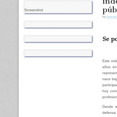
ind
púb
Screenshot
by
Asociac
Se p
Este mié
años en
represen
nace baj
particip
hoy com
profesio
Desde e
defensa