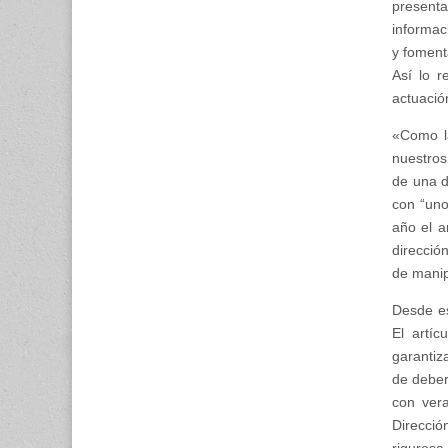
present
informac
y foment
Así lo r
actuació
«Como la
nuestros
de una d
con “uno
año el a
direcció
de manip
Desde es
El artíc
garantiza
de deber
con vera
Direcció
rigurosa