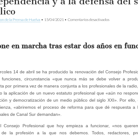
ependencia y a la defensa del s
lico
en
ion de la Prensa de Huelva
•
15/04/2021
•
Comentarios desactivados
Toma
posesión
el
nuevo
Consejo
one en marcha tras estar dos años en fun
Profesional
de
la
RTVA
entre
rcoles 14 de abril se ha producido la renovación del Consejo Profesi
llamadas
a
 funciones, circunstancia «que nunca más se debe volver a produ
la
ta por primera vez de manera conjunta a los profesionales de la radio, l
independencia
o la aplicación de un nuevo estatuto profesional que «aún no respo
y
a
ación y democratización de un medio público del siglo XXI». Por ello
la
ienza, «abriremos el proceso de reforma para que dé respuesta a 
defensa
del
nales de Canal Sur demandan».
servicio
público
l Consejo Profesional que hoy empieza a funcionar, «nos quer
 de la profesión a la que nos debemos. Todos, redactores, prod