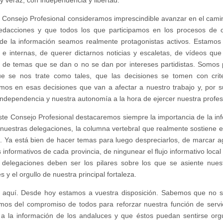
 Consejo Profesional consideramos imprescindible avanzar en el cami
edacciones y que todos los que participamos en los procesos de o
 de la información seamos realmente protagonistas activos. Estamos
 e internas, de querer dictarnos noticias y escaletas, de vídeos qu
s, de temas que se dan o no se dan por intereses partidistas. Somos
ue se nos trate como tales, que las decisiones se tomen con crite
emos en esas decisiones que van a afectar a nuestro trabajo y, por 
independencia y nuestra autonomía a la hora de ejercer nuestra profes
te Consejo Profesional destacaremos siempre la importancia de la inf
 nuestras delegaciones, la columna vertebral que realmente sostiene 
 Ya está bien de hacer temas para luego despreciarlos, de marcar a
s informativos de cada provincia, de ningunear el flujo informativo loca
 delegaciones deben ser los pilares sobre los que se asiente nue
 y el orgullo de nuestra principal fortaleza.
aquí. Desde hoy estamos a vuestra disposición. Sabemos que no so
mos del compromiso de todos para reforzar nuestra función de servici
a la información de los andaluces y que éstos puedan sentirse orgu