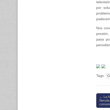
televisi
por sol
problema
padecemo
Nos cono
presión,
pasa po
periodis
Tags:
C
Post
← La A
Neruda
naviga
comuni