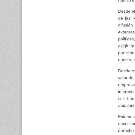
Desde el
de las r
difusión
externas
política
exigir q
particip
nuestra 
Desde es
valor de
empresa.
interese
ser. Las
andaluces
Estamos 
necesita
derecho 