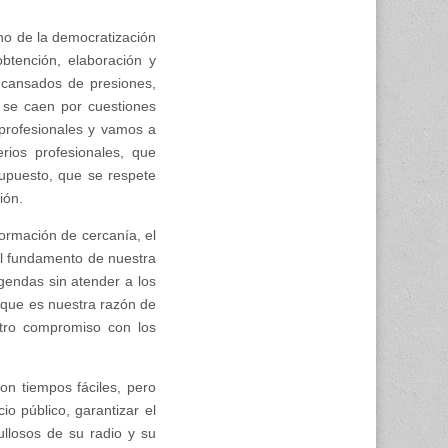
no de la democratización
btención, elaboración y
 cansados de presiones,
e se caen por cuestiones
 profesionales y vamos a
rios profesionales, que
supuesto, que se respete
ión.
ormación de cercanía, el
el fundamento de nuestra
gendas sin atender a los
l que es nuestra razón de
stro compromiso con los
n tiempos fáciles, pero
o público, garantizar el
llosos de su radio y su