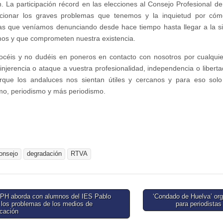
ón. La participación récord en las elecciones al Consejo Profesional 
ucionar los graves problemas que tenemos y la inquietud por có
s que veníamos denunciando desde hace tiempo hasta llegar a la sit
s y que comprometen nuestra existencia.
céis y no dudéis en poneros en contacto con nosotros por cualquie
 injerencia o ataque a vuestra profesionalidad, independencia o libert
rque los andaluces nos sientan útiles y cercanos y para eso solo
mo, periodismo y más periodismo.
onsejo
degradación
RTVA
PH aborda con alumnos del IES Pablo
‘Condado de Huelva’ org
 los problemas de los medios de
para periodista
tion
cación