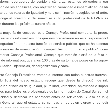
adores, operadores de sonido y cámaras, estamos obligados a gara
ión de los andaluces, con objetividad, veracidad e imparcialidad, desde
ando los valores de igualdad y no discriminación recogidos en el artícu
ecoge el preámbulo del nuevo estatuto profesional de la RTVA y e
n durante los próximos cuatro años».
 mayoría de vosotros, este Consejo Profesional comparte la preocu
 servicios informativos. Los que nos precedieron en esta responsabili
egradación en nuestra función de servicio público, que se ha acentu
s niveles de manipulación incompatibles con un medio público”, com
nterior Consejo Profesional. Consejo que también alertó de la falta 
n de informativos, que a los 100 días de su toma de posesión ha agra
ulación, injerencias, desorganización y caos».
te Consejo Profesional vamos a intentar con todas nuestras fuerzas 
ulo 10.2 del nuevo estatuto recoge que desde la dirección de inf
r los principios de igualdad, pluralidad, veracidad, objetividad e imparc
es para todos los profesionales de la información de Canal Sur se inc
cidad y destacar los acontecimientos de relevancia. Y eso es lo 
n General, que el estatuto se cumpla, y nos dejen ejercer el period
 y veraz, con independencia y libertad.