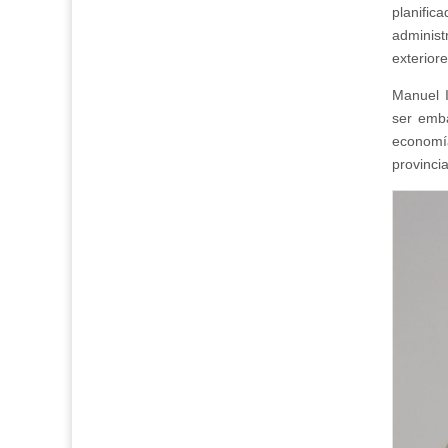
planifi
administ
exterior
Manuel I
ser emba
economía
provinci