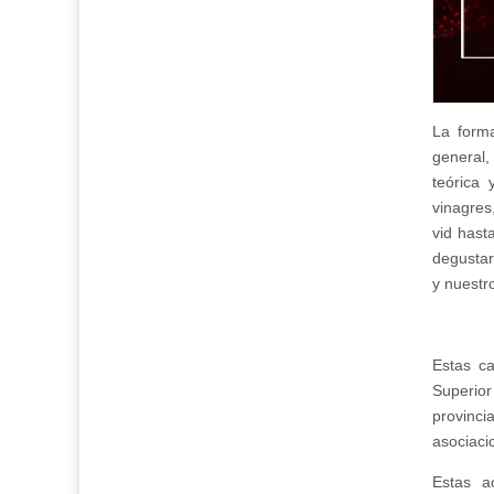
La form
general
teórica 
vinagres
vid hast
degustar
y nuestr
Estas ca
Superior
provinci
asociaci
Estas a