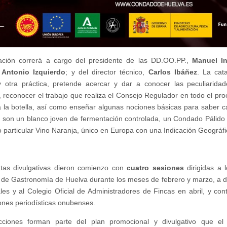
ación correrá a cargo del presidente de las DD.OO.PP.,
Manuel In
,
Antonio Izquierdo
; y del director técnico,
Carlos Ibáñez
. La cat
y otra práctica, pretende acercar y dar a conocer las peculiarida
, reconocer el trabajo que realiza el Consejo Regulador en todo el pr
a la botella, así como enseñar algunas nociones básicas para saber ca
 son un blanco joven de fermentación controlada, un Condado Pálido 
o particular Vino Naranja, único en Europa con una Indicación Geográfi
tas divulgativas dieron comienzo con
cuatro sesiones
dirigidas a l
 de Gastronomía de Huelva durante los meses de febrero y marzo, a dis
ales y al Colegio Oficial de Administradores de Fincas en abril, y co
ones periodísticas onubenses.
cciones forman parte del plan promocional y divulgativo que e