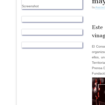
ma
Screenshot
by
Asociac
Este
vina
El Cons
organiza
ellos, u
Territor
Prensa D
Fundació