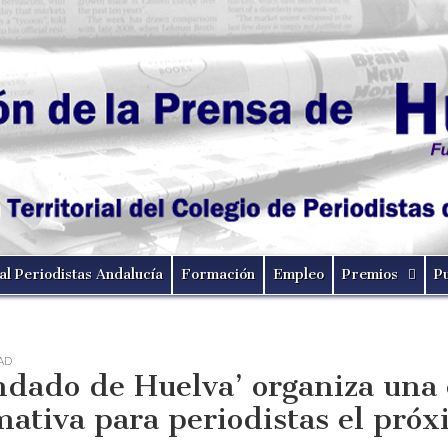
al Periodistas Andalucía
Formación
Empleo
Premios
P
AD
ndado de Huelva’ organiza una 
mativa para periodistas el pró