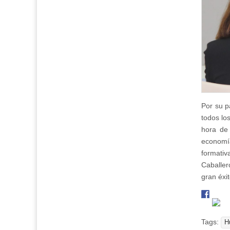
Por su p
todos lo
hora de
economí
formati
Caballer
gran éxit
Tags:
H