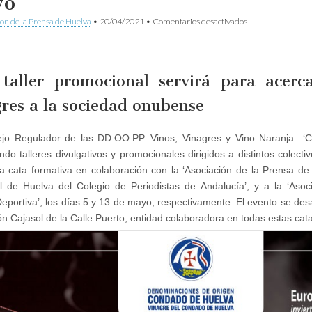
yo
en
ion de la Prensa de Huelva
•
20/04/2021
•
Comentarios desactivados
‘Condado
de
Huelva’
organiza
una
 taller promocional servirá para acerc
cata
formativa
gres a la sociedad onubense
para
periodistas
el
ejo Regulador de las DD.OO.PP. Vinos, Vinagres y Vino Naranja ‘C
próximo
ndo talleres divulgativos y promocionales dirigidos a distintos colectiv
5
de
na cata formativa en colaboración con la ‘Asociación de la Prensa de 
mayo
ial de Huelva del Colegio de Periodistas de Andalucía’, y a la ‘As
eportiva’, los días 5 y 13 de mayo, respectivamente. El evento se desa
n Cajasol de la Calle Puerto, entidad colaboradora en todas estas cat