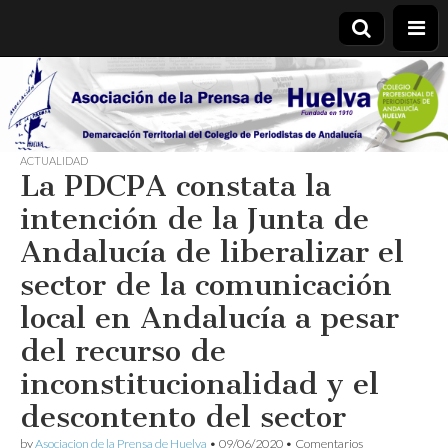
Asociación
de la
ACTUALIDAD
La PDCPA constata la
Prensa de
intención de la Junta de
Huelva
Andalucía de liberalizar el
sector de la comunicación
local en Andalucía a pesar
del recurso de
inconstitucionalidad y el
descontento del sector
by
Asociacion de la Prensa de Huelva
•
09/06/2020
•
Comentarios