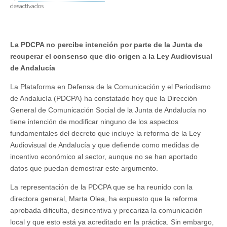
en
desactivados
La
PDCPA
constata
la
La PDCPA no percibe intención por parte de la Junta de
intención
de
recuperar el consenso que dio origen a la Ley Audiovisual
la
de Andalucía
Junta
de
La Plataforma en Defensa de la Comunicación y el Periodismo
Andalucía
de
de Andalucía (PDCPA) ha constatado hoy que la Dirección
liberalizar
General de Comunicación Social de la Junta de Andalucía no
el
sector
tiene intención de modificar ninguno de los aspectos
de
fundamentales del decreto que incluye la reforma de la Ley
la
comunicación
Audiovisual de Andalucía y que defiende como medidas de
local
incentivo económico al sector, aunque no se han aportado
en
Andalucía
datos que puedan demostrar este argumento.
a
pesar
La representación de la PDCPA que se ha reunido con la
del
directora general, Marta Olea, ha expuesto que la reforma
recurso
de
aprobada dificulta, desincentiva y precariza la comunicación
inconstitucionalidad
local y que esto está ya acreditado en la práctica. Sin embargo,
y