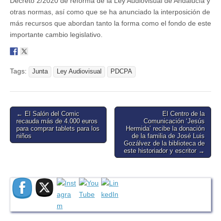
Decreto 2/2020 de reforma de la Ley Audiovisual de Andalucía y
otras normas, así como que se ha anunciado la interposición de
más recursos que abordan tanto la forma como el fondo de este
importante cambio legislativo.
Tags:
Junta
Ley Audiovisual
PDCPA
Post
← El Salón del Comic
El Centro de la
recauda más de 4.000 euros
Comunicación ‘Jesús
navigation
para comprar tablets para los
Hermida’ recibe la donación
niños
de la familia de José Luis
Gozálvez de la biblioteca de
este historiador y escritor →