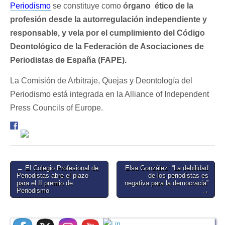
Periodismo
se constituye como
órgano ético de la
profesión
desde la autorregulación independiente y
responsable, y vela por el cumplimiento del Código
Deontológico de la Federación de Asociaciones de
Periodistas de España (FAPE).
La Comisión de Arbitraje, Quejas y Deontología del
Periodismo está integrada en la Alliance of Independent
Press Councils of Europe.
Post
← El Colegio Profesional de
Elsa González: “La debilidad
Periodistas abre el plazo
de los periodistas es
navigation
para el II premio de
negativa para la democracia”
Periodismo
→