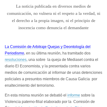
las
La noticia publicada en diversos medios de
detenciones
policiales
comunicación, no vulnera ni el respeto a la verdad, ni
a
presuntos
el derecho a la propia imagen, ni el principio de
miembros
de
inocencia como denuncia el demandante
Causa
Galicia,
no
vulnera
el
La Comisión de Arbitraje Quejas y Deontología del
Código
Deontológico
Periodismo
, en su última reunión, ha tramitado dos
del
resoluciones
Periodismo
, una sobre la queja de Mediaset contra el
diario El Economista, y la presentada contra varios
medios de comunicación al informar de unas detenciones
policiales a presuntos miembros de Causa Galicia por
enaltecimiento del terrorismo.
En esta misma reunión se debatió el
informe
sobre la
Violencia paterno-filial elaborado por la Comisión de