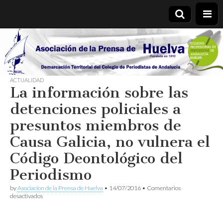
Asociación
de la
ACTUALIDAD
La información sobre las
Prensa de
detenciones policiales a
Huelva
presuntos miembros de
Causa Galicia, no vulnera el
Código Deontológico del
Periodismo
by
Asociacion de la Prensa de Huelva
•
14/07/2016
•
Comentarios
en
desactivados
La
información
sobre