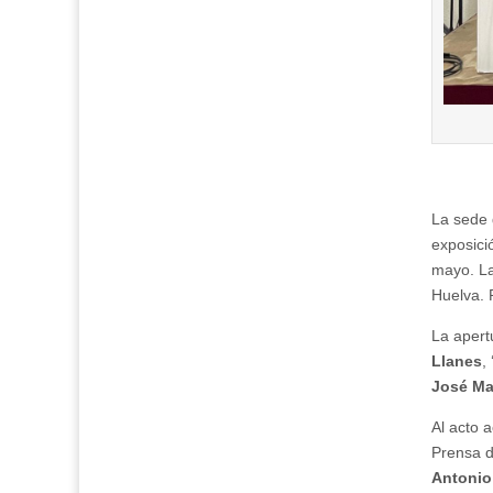
La sede 
exposic
mayo. La
Huelva. 
La apert
Llanes
,
José Ma
Al acto 
Prensa 
Antonio