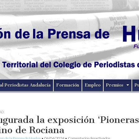
al Periodistas Andalucía
Formación
Empleo
Premios
P
AD
ugurada la exposición ‘Pioneras
ino de Rociana
en
ion de la Prensa de Huelva
•
06/04/2024
•
Comentarios desactivados