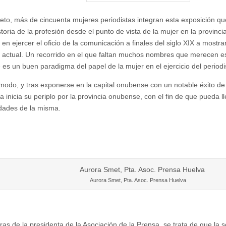
eto, más de cincuenta mujeres periodistas integran esta exposición que
storia de la profesión desde el punto de vista de la mujer en la provinc
en ejercer el oficio de la comunicación a finales del siglo XIX a mostrar
n actual. Un recorrido en el que faltan muchos nombres que merecen e
 es un buen paradigma del papel de la mujer en el ejercicio del period
modo, y tras exponerse en la capital onubense con un notable éxito de 
a inicia su periplo por la provincia onubense, con el fin de que pueda 
idades de la misma.
Aurora Smet, Pta. Asoc. Prensa Huelva
ras de la presidenta de la Asociación de la Prensa, se trata de que la 