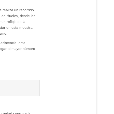
 realiza un recorrido
ia de Huelva, desde las
 un reflejo de la
star en esta muestra,
ismo.
asistencia, esta
llegar al mayor número
sociedad conozca la