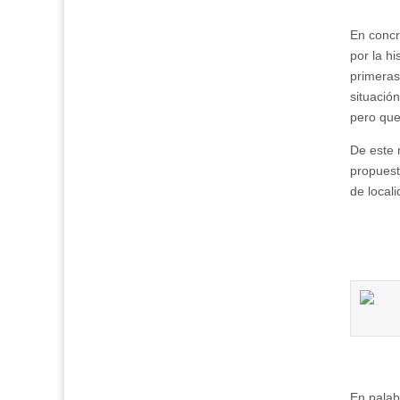
En concr
por la hi
primeras 
situació
pero que
De este 
propuest
de local
En palab