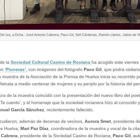
De Izq. a Dcha.: José Antonio Cabrera, Paco Gil, Sefi Cárdenas, Ramón Llanes, Jaime de V
de la
Sociedad Cultural Casino de Rociana
ha acogido este viernes 
ión
‘Pioneras’
, con imágenes del fotógrafo
Paco Gil
, que podrá visitar
 muestra de la Asociación de la Prensa de Huelva inicia su recorrido po
Retrata a medio centenar de mujeres y su periplo por la historia del p
ura de la muestra coincidió con la presentación del nuevo libro del poet
 ‘Te cuento’, y el homenaje que la sociedad rocianera hizo al conocido
nuel García Sánchez
, recientemente fallecido.
acudieron, además de decenas de vecinos,
Aurora Smet
, presidenta de
de Huelva;
Mari Paz Díaz
, coordinadora de la muestra y vocal de la cit
 Cabrera
, presidente de la Sociedad Casino de Rociana;
Paco Gil
, au