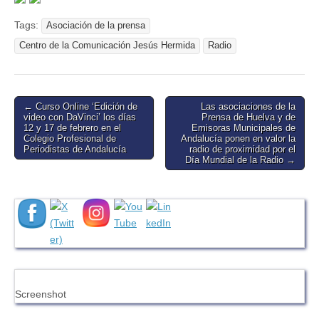
Tags:
Asociación de la prensa
Centro de la Comunicación Jesús Hermida
Radio
Post
← Curso Online ‘Edición de
Las asociaciones de la
video con DaVinci’ los días
Prensa de Huelva y de
navigation
12 y 17 de febrero en el
Emisoras Municipales de
Colegio Profesional de
Andalucía ponen en valor la
Periodistas de Andalucía
radio de proximidad por el
Día Mundial de la Radio →
Screenshot