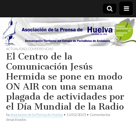
Asociación
de la
ACTUALIDAD
,
CONFERENCIAS
El Centro de la
Prensa de
Comunicación Jesús
Huelva
Hermida se pone en modo
ON AIR con una semana
plagada de actividades por
el Día Mundial de la Radio
by
Asociacion de la Prensa de Huelva
•
11/02/2025
•
Comentarios
en
desactivados
El
Centro
de