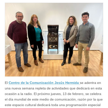
la
Comunicación
Jesús
Hermida
se
pone
en
modo
ON
AIR
con
una
semana
plagada
de
actividades
por
el
Día
Mundial
de
El
Centro de la Comunicación Jesús Hermida
se adentra en
la
Radio
una nueva semana repleta de actividades que dedicará en esta
ocasión a la radio. El próximo jueves, 13 de febrero, se celebra
el día mundial de este medio de comunicación, razón por la que
este espacio cultural dedicará toda una programación especial