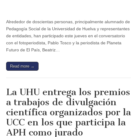
Pablo
Tosco
y
la
Alrededor de doscientas personas, principalmente alumnado de
periodista
Pedagogía Social de la Universidad de Huelva y representantes
Beatriz
Lecumberri
de entidades, han participado este jueves en el conversatorio
participan
con el fotoperiodista, Pablo Tosco y la periodista de Planeta
en
la
Futuro de El País, Beatriz…
Semana
de
Lucha
Read more →
contra
la
pobreza
en
la
La UHU entrega los premios
Universidad
de
a trabajos de divulgación
Huelva
científica organizados por la
UCC en los que participa la
APH como jurado