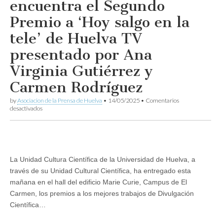
encuentra el Segundo
Premio a ‘Hoy salgo en la
tele’ de Huelva TV
presentado por Ana
Virginia Gutiérrez y
Carmen Rodríguez
by
Asociacion de la Prensa de Huelva
•
14/05/2025
•
Comentarios
en
desactivados
La
UHU
entrega
sus
premios
“Actualidad-
La Unidad Cultura Científica de la Universidad de Huelva, a
con-
través de su Unidad Cultural Científica, ha entregado esta
ciencia”
entre
mañana en el hall del edificio Marie Curie, Campus de El
los
Carmen, los premios a los mejores trabajos de Divulgación
que
se
Científica…
encuentra
el