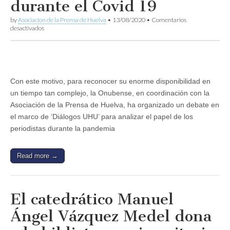
durante el Covid 19
by
Asociacion de la Prensa de Huelva
•
13/08/2020
•
Comentarios
en
desactivados
La
Universidad
de
Huelva
agradece
a
Con este motivo, para reconocer su enorme disponibilidad en
los
un tiempo tan complejo, la Onubense, en coordinación con la
medios
de
Asociación de la Prensa de Huelva, ha organizado un debate en
comunicación
el marco de ‘Diálogos UHU’ para analizar el papel de los
su
labor
periodistas durante la pandemia
durante
el
Covid
Read more →
19
El catedrático Manuel
Ángel Vázquez Medel dona