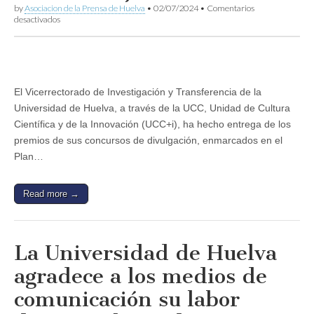
by
Asociacion de la Prensa de Huelva
•
02/07/2024
•
Comentarios
en
desactivados
La
UHU
entrega
los
premios
a
El Vicerrectorado de Investigación y Transferencia de la
trabajos
Universidad de Huelva, a través de la UCC, Unidad de Cultura
de
divulgación
Científica y de la Innovación (UCC+i), ha hecho entrega de los
científica
premios de sus concursos de divulgación, enmarcados en el
organizados
por
Plan…
la
UCC
en
Read more →
los
que
participa
la
APH
La Universidad de Huelva
como
jurado
agradece a los medios de
comunicación su labor