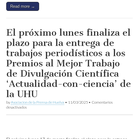
Segundo
Read more →
Premio
a
‘Hoy
salgo
en
El próximo lunes finaliza el
la
tele’
plazo para la entrega de
de
Huelva
trabajos periodísticos a los
TV
presentado
Premios al Mejor Trabajo
por
Ana
de Divulgación Científica
Virginia
Gutiérrez
‘Actualidad-con-ciencia’ de
y
Carmen
la UHU
Rodríguez
by
Asociacion de la Prensa de Huelva
•
11/03/2025
•
Comentarios
en
desactivados
El
próximo
lunes
finaliza
el
plazo