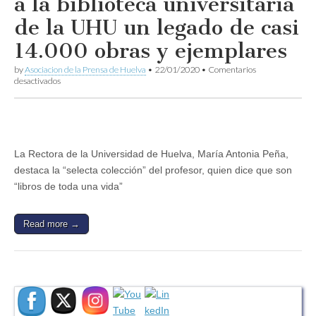
a la biblioteca universitaria
de la UHU un legado de casi
14.000 obras y ejemplares
by
Asociacion de la Prensa de Huelva
•
22/01/2020
•
Comentarios
en
desactivados
El
catedrático
Manuel
Ángel
Vázquez
Medel
La Rectora de la Universidad de Huelva, María Antonia Peña,
dona
destaca la “selecta colección” del profesor, quien dice que son
a
la
“libros de toda una vida”
biblioteca
universitaria
de
Read more →
la
UHU
un
legado
de
casi
14.000
obras