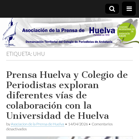
Asociación
de la
ETIQUETA:
UHU
Prensa de
Prensa Huelva y Colegio de
Huelva
Periodistas exploran
diferentes vías de
colaboración con la
Universidad de Huelva
by
Asociacion de la Prensa de Huelva
•
14/04/2026
•
Comentarios
en
desactivados
Prensa
Huelva