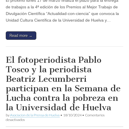
El próximo lunes 17 de marzo finaliza el plazo para la entrega
para
de trabajos a la 4ª edición de los Premios al Mejor Trabajo de
la
entrega
Divulgación Científica “Actualidad-con-ciencia” que convoca la
de
Unidad Cultura Científica de la Universidad de Huelva y…
trabajos
periodísticos
a
los
Read more →
Premios
al
Mejor
Trabajo
El fotoperiodista Pablo
de
Divulgación
Tosco y la periodista
Científica
‘Actualidad-
Beatriz Lecumberri
con-
ciencia’
participan en la Semana de
de
la
UHU
Lucha contra la pobreza en
la Universidad de Huelva
by
Asociacion de la Prensa de Huelva
•
18/10/2024
•
Comentarios
en
desactivados
El
fotoperiodista