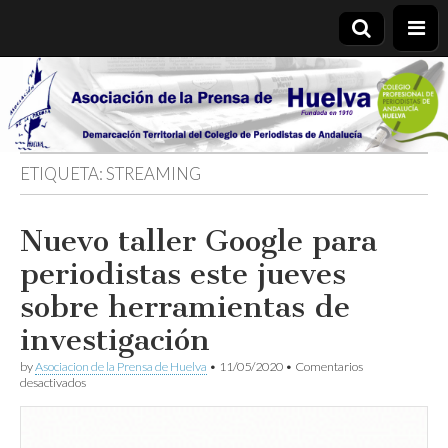
Asociación
de la
ETIQUETA:
STREAMING
Prensa de
Nuevo taller Google para
Huelva
periodistas este jueves
sobre herramientas de
investigación
by
Asociacion de la Prensa de Huelva
•
11/05/2020
•
Comentarios
en
desactivados
Nuevo
taller
Google
para