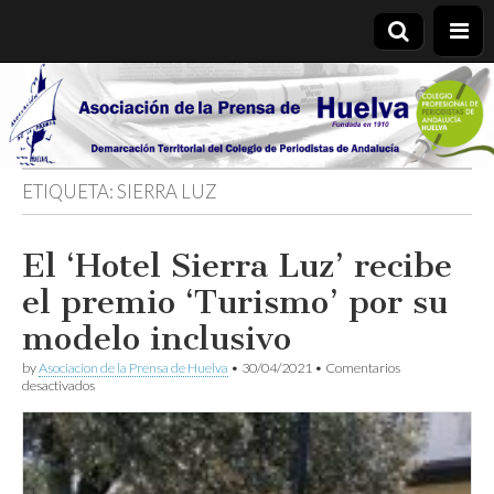
Asociación
de la
ETIQUETA:
SIERRA LUZ
Prensa de
El ‘Hotel Sierra Luz’ recibe
Huelva
el premio ‘Turismo’ por su
modelo inclusivo
by
Asociacion de la Prensa de Huelva
•
30/04/2021
•
Comentarios
en
desactivados
El
‘Hotel
Sierra
Luz’
recibe
el