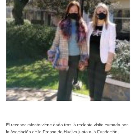
premio
‘Turismo’
por
su
modelo
inclusivo
El reconocimiento viene dado tras la reciente visita cursada por
la Asociación de la Prensa de Huelva junto a la Fundación