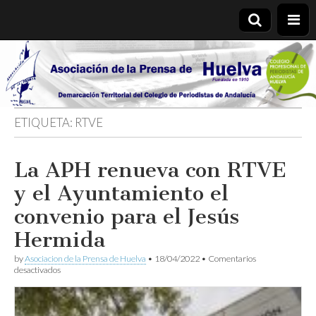
Asociación
de la
ETIQUETA:
RTVE
Prensa de
La APH renueva con RTVE
Huelva
y el Ayuntamiento el
convenio para el Jesús
Hermida
by
Asociacion de la Prensa de Huelva
•
18/04/2022
•
Comentarios
en
desactivados
La
APH
renueva
con