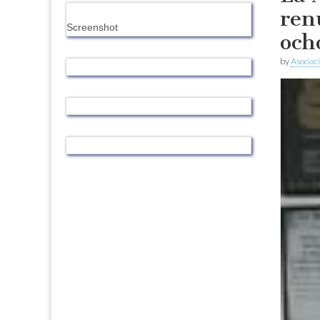
ren
Screenshot
och
by
Asociac