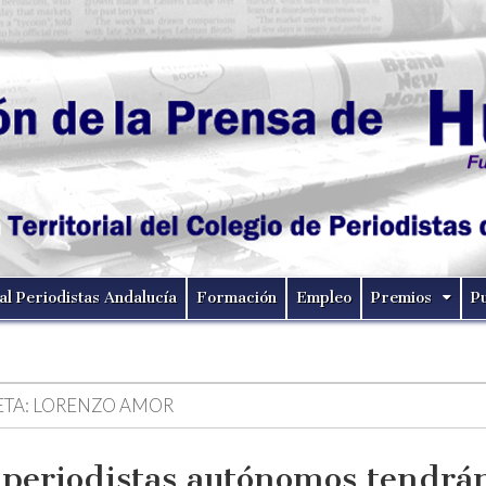
al Periodistas Andalucía
Formación
Empleo
Premios
P
ETA:
LORENZO AMOR
 periodistas autónomos tendrá