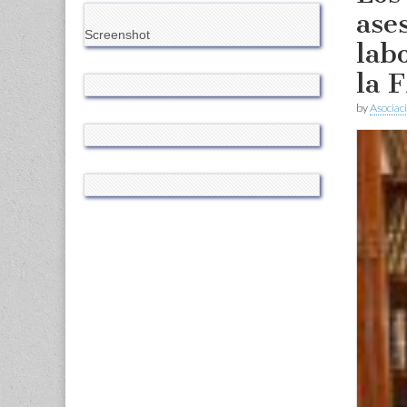
ase
Screenshot
lab
la 
by
Asociac