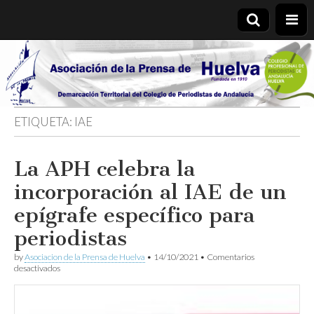
Asociación
de la
ETIQUETA:
IAE
Prensa de
La APH celebra la
Huelva
incorporación al IAE de un
epígrafe específico para
periodistas
by
Asociacion de la Prensa de Huelva
•
14/10/2021
•
Comentarios
en
desactivados
La
APH
celebra
la