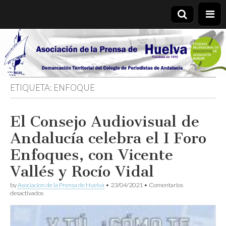
Asociación
de la
ETIQUETA:
ENFOQUE
Prensa de
El Consejo Audiovisual de
Huelva
Andalucía celebra el I Foro
Enfoques, con Vicente
Vallés y Rocío Vidal
by
Asociacion de la Prensa de Huelva
•
23/04/2021
•
Comentarios
en
desactivados
El
Consejo
Audiovisual
de