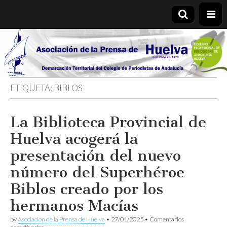
Asociación
de la
ETIQUETA:
BIBLOS
Prensa de
La Biblioteca Provincial de
Huelva
Huelva acogerá la
presentación del nuevo
número del Superhéroe
Biblos creado por los
hermanos Macías
by
Asociacion de la Prensa de Huelva
•
27/01/2025
•
Comentarios
en