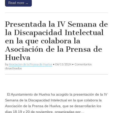
dinamización
Read more →
del
Centro
de
la
Comunicación
Presentada la IV Semana de
Jesús
Hermida
la Discapacidad Intelectual
en la que colabora la
Asociación de la Prensa de
Huelva
by
Asociacion de la Prensa de Huelva
•
06/11/2024
•
Comentarios
en
desactivados
Presentada
la
IV
Semana
de
la
El Ayuntamiento de Huelva ha acogido la presentación de la IV
Discapacidad
Semana de la Discapacidad Intelectual en la que colabora la
Intelectual
en
Asociación de la Prensa de Huelva, que se desarrollarán los
la
días 18,19 y 20 de noviembre, organizadas por…
que