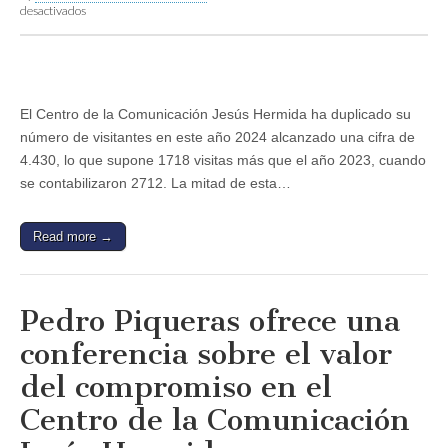
en
desactivados
El
Centro
de
la
Comunicación
Jesús
El Centro de la Comunicación Jesús Hermida ha duplicado su
Hermida
número de visitantes en este año 2024 alcanzado una cifra de
duplica
sus
4.430, lo que supone 1718 visitas más que el año 2023, cuando
visitas
se contabilizaron 2712. La mitad de esta…
en
2024
Read more →
Pedro Piqueras ofrece una
conferencia sobre el valor
del compromiso en el
Centro de la Comunicación