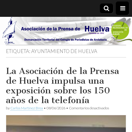
Asociación
de la
ETIQUETA:
AYUNTAMIENTO DE HUELVA
Prensa de
La Asociación de la Prensa
Huelva
de Huelva impulsa una
exposición sobre los 150
años de la telefonía
en
by
Carlos Martinez Brea
•
08/06/2026
•
Comentarios desactivados
La
Asociación
de
la
Prensa