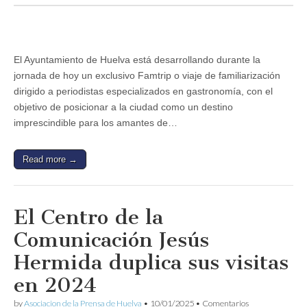
invita
a
los
periodistas
gastronómicos
El Ayuntamiento de Huelva está desarrollando durante la
a
jornada de hoy un exclusivo Famtrip o viaje de familiarización
descubrir
la
dirigido a periodistas especializados en gastronomía, con el
riqueza
objetivo de posicionar a la ciudad como un destino
culinaria
onubense
imprescindible para los amantes de…
en
un
Famtrip
Read more →
El Centro de la
Comunicación Jesús
Hermida duplica sus visitas
en 2024
by
Asociacion de la Prensa de Huelva
•
10/01/2025
•
Comentarios