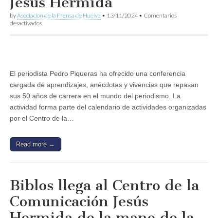
Jesús Hermida
by
Asociacion de la Prensa de Huelva
•
13/11/2024
•
Comentarios
en
desactivados
Pedro
Piqueras
ofrece
una
conferencia
sobre
El periodista Pedro Piqueras ha ofrecido una conferencia
el
cargada de aprendizajes, anécdotas y vivencias que repasan
valor
del
sus 50 años de carrera en el mundo del periodismo. La
compromiso
actividad forma parte del calendario de actividades organizadas
en
el
por el Centro de la…
Centro
de
la
Read more →
Comunicación
Jesús
Hermida
Biblos llega al Centro de la
Comunicación Jesús
Hermida de la mano de la