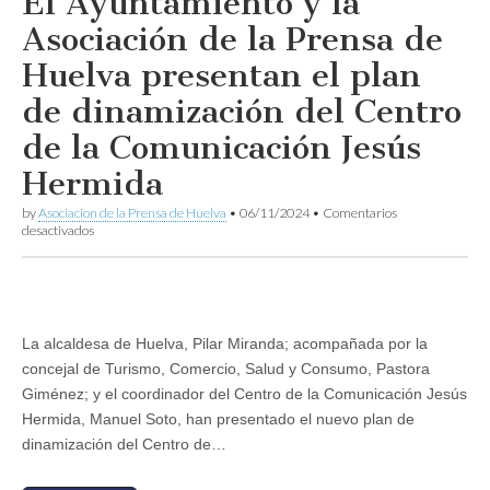
El Ayuntamiento y la
Huelva
Asociación de la Prensa de
y
el
Huelva presentan el plan
patrocinio
del
de dinamización del Centro
Ayuntamiento
de la Comunicación Jesús
Hermida
by
Asociacion de la Prensa de Huelva
•
06/11/2024
•
Comentarios
en
desactivados
El
Ayuntamiento
y
la
Asociación
de
La alcaldesa de Huelva, Pilar Miranda; acompañada por la
la
concejal de Turismo, Comercio, Salud y Consumo, Pastora
Prensa
de
Giménez; y el coordinador del Centro de la Comunicación Jesús
Huelva
Hermida, Manuel Soto, han presentado el nuevo plan de
presentan
el
dinamización del Centro de…
plan
de