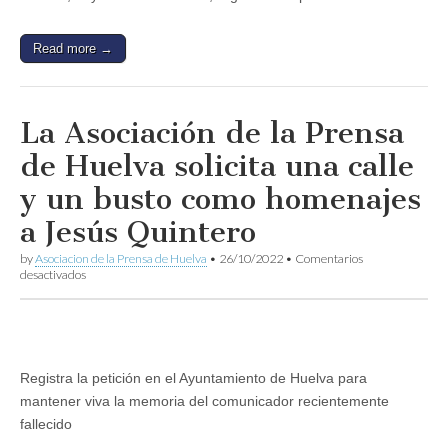
colabora
la
Asociación
Read more →
de
la
Prensa
de
La Asociación de la Prensa
Huelva
de Huelva solicita una calle
y un busto como homenajes
a Jesús Quintero
by
Asociacion de la Prensa de Huelva
•
26/10/2022
•
Comentarios
en
desactivados
La
Asociación
de
la
Prensa
de
Registra la petición en el Ayuntamiento de Huelva para
Huelva
mantener viva la memoria del comunicador recientemente
solicita
una
fallecido
calle