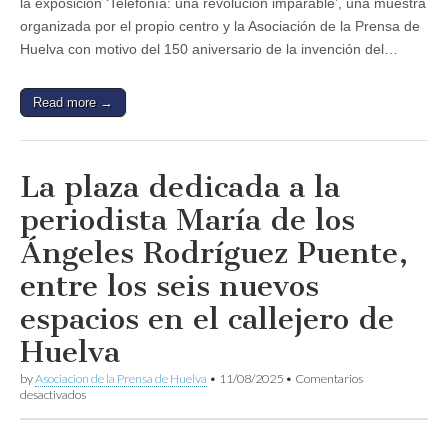
la exposición ‘Telefonía: una revolución imparable’, una muestra
organizada por el propio centro y la Asociación de la Prensa de
Huelva con motivo del 150 aniversario de la invención del…
Read more →
La plaza dedicada a la
periodista María de los
Ángeles Rodríguez Puente,
entre los seis nuevos
espacios en el callejero de
Huelva
by
Asociacion de la Prensa de Huelva
•
11/08/2025
•
Comentarios
en
desactivados
La
plaza
dedicada