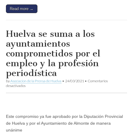
y
un
Read more →
busto
como
homenajes
a
Jesús
Huelva se suma a los
Quintero
ayuntamientos
comprometidos por el
empleo y la profesión
periodística
by
Asociacion de la Prensa de Huelva
•
24/03/2021
•
Comentarios
en
desactivados
Huelva
se
suma
a
los
ayuntamientos
Este compromiso ya fue aprobado por la Diputación Provincial
comprometidos
de Huelva y por el Ayuntamiento de Almonte de manera
por
el
unánime
empleo