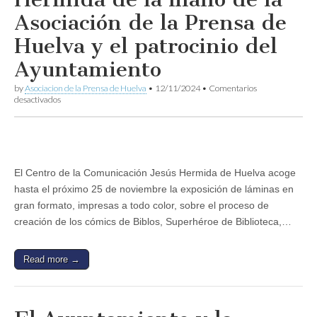
Asociación de la Prensa de
Huelva y el patrocinio del
Ayuntamiento
by
Asociacion de la Prensa de Huelva
•
12/11/2024
•
Comentarios
en
desactivados
Biblos
llega
al
Centro
de
la
El Centro de la Comunicación Jesús Hermida de Huelva acoge
Comunicación
hasta el próximo 25 de noviembre la exposición de láminas en
Jesús
Hermida
gran formato, impresas a todo color, sobre el proceso de
de
creación de los cómics de Biblos, Superhéroe de Biblioteca,…
la
mano
de
la
Read more →
Asociación
de
la
Prensa
de