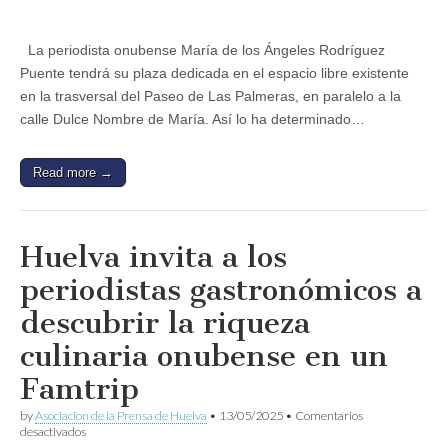
a
la
periodista
La periodista onubense María de los Ángeles Rodríguez
María
Puente tendrá su plaza dedicada en el espacio libre existente
de
los
en la trasversal del Paseo de Las Palmeras, en paralelo a la
Ángeles
calle Dulce Nombre de María. Así lo ha determinado…
Rodríguez
Puente,
entre
los
Read more →
seis
nuevos
espacios
en
Huelva invita a los
el
callejero
periodistas gastronómicos a
de
Huelva
descubrir la riqueza
culinaria onubense en un
Famtrip
by
Asociacion de la Prensa de Huelva
•
13/05/2025
•
Comentarios
en
desactivados
Huelva