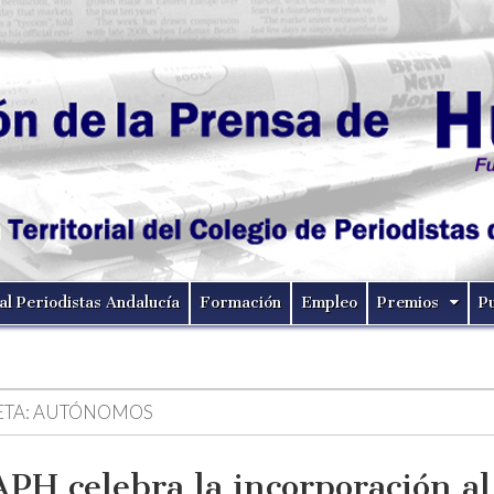
al Periodistas Andalucía
Formación
Empleo
Premios
P
ETA:
AUTÓNOMOS
APH celebra la incorporación a