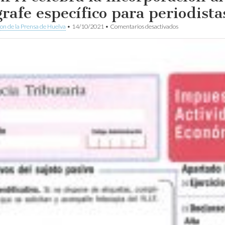
grafe específico para periodista
en
ion de la Prensa de Huelva
•
14/10/2021
•
Comentarios desactivados
La
APH
celebra
la
incorporación
al
IAE
de
un
epígrafe
específico
para
periodistas