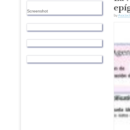
epí
Screenshot
by
Asociac