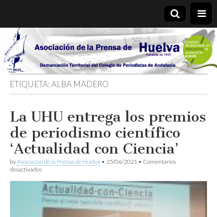
Asociación
de la
ETIQUETA:
ALBA MADERO
Prensa de
La UHU entrega los premios
Huelva
de periodismo científico
‘Actualidad con Ciencia’
by
Asociacion de la Prensa de Huelva
•
25/06/2021
•
Comentarios
en
desactivados
La
UHU
entrega
los
premios
de