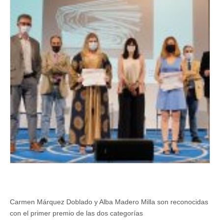
periodismo
científico
‘Actualidad
con
Ciencia’
Carmen Márquez Doblado y Alba Madero Milla son reconocidas
con el primer premio de las dos categorías