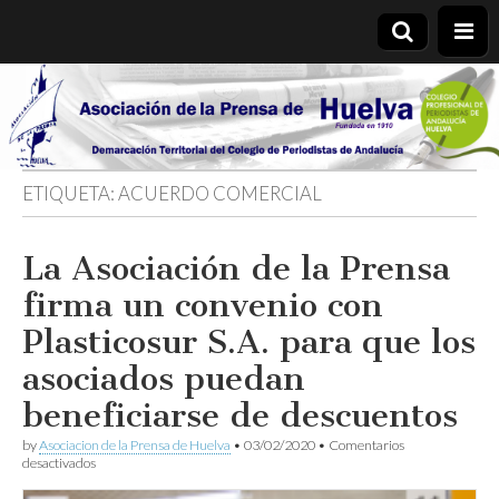
Asociación
de la
ETIQUETA:
ACUERDO COMERCIAL
Prensa de
La Asociación de la Prensa
Huelva
firma un convenio con
Plasticosur S.A. para que los
asociados puedan
beneficiarse de descuentos
by
Asociacion de la Prensa de Huelva
•
03/02/2020
•
Comentarios
en
desactivados
La
Asociación