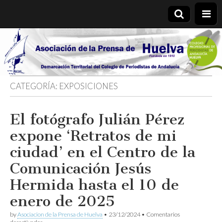
Asociación
de la
CATEGORÍA:
EXPOSICIONES
Prensa de
El fotógrafo Julián Pérez
Huelva
expone ‘Retratos de mi
ciudad’ en el Centro de la
Comunicación Jesús
Hermida hasta el 10 de
enero de 2025
by
Asociacion de la Prensa de Huelva
•
23/12/2024
•
Comentarios
en