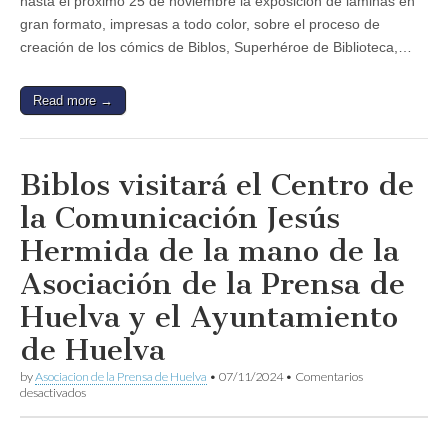
hasta el próximo 25 de noviembre la exposición de láminas en
Jesús
Hermida
gran formato, impresas a todo color, sobre el proceso de
de
creación de los cómics de Biblos, Superhéroe de Biblioteca,…
la
mano
de
la
Read more →
Asociación
de
la
Prensa
Biblos visitará el Centro de
de
Huelva
la Comunicación Jesús
y
el
Hermida de la mano de la
patrocinio
del
Asociación de la Prensa de
Ayuntamiento
Huelva y el Ayuntamiento
de Huelva
by
Asociacion de la Prensa de Huelva
•
07/11/2024
•
Comentarios
en
desactivados
Biblos
visitará
el