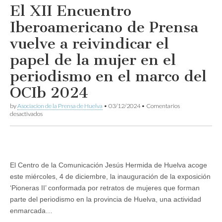
El XII Encuentro
Iberoamericano de Prensa
vuelve a reivindicar el
papel de la mujer en el
periodismo en el marco del
OCIb 2024
by
Asociacion de la Prensa de Huelva
•
03/12/2024
•
Comentarios
en
desactivados
El
XII
Encuentro
Iberoamericano
de
Prensa
El Centro de la Comunicación Jesús Hermida de Huelva acoge
vuelve
este miércoles, 4 de diciembre, la inauguración de la exposición
a
reivindicar
‘Pioneras II’ conformada por retratos de mujeres que forman
el
parte del periodismo en la provincia de Huelva, una actividad
papel
de
enmarcada…
la