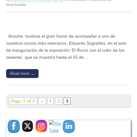
en
desactivados
La
exposición
‘El
Rocío
con
el
Anoche, tuvimos el gran honor de acompañar a uno de
color
nuestros socios más veteranos, Eduardo Sugrañes, en el acto
de
los
de inauguración de la exposición ‘El Rocío con el color de los
sesenta’,
sesenta’, que se muestra hasta el 15 de…
comisariada
por
el
periodista
Read more →
Eduardo
Sugrañes,
llega
a
la
Page 3 of 3
«
1
2
3
aldea
almonteña