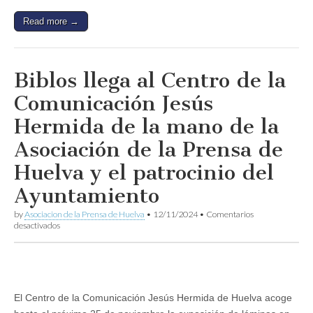
mujer
en
Read more →
el
periodismo
en
el
marco
Biblos llega al Centro de la
del
OCIb
Comunicación Jesús
2024
Hermida de la mano de la
Asociación de la Prensa de
Huelva y el patrocinio del
Ayuntamiento
by
Asociacion de la Prensa de Huelva
•
12/11/2024
•
Comentarios
en
desactivados
Biblos
llega
al
Centro
de
la
El Centro de la Comunicación Jesús Hermida de Huelva acoge
Comunicación