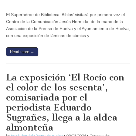
Centro
de
la
El Superhéroe de Biblioteca ‘Biblos’ visitará por primera vez el
Comunicación
Centro de la Comunicación Jesús Hermida, de la mano de la
Jesús
Hermida
Asociación de la Prensa de Huelva y el Ayuntamiento de Huelva,
de
con una exposición de láminas de cómics y…
la
mano
de
la
Read more →
Asociación
de
la
Prensa
La exposición ‘El Rocío con
de
Huelva
el color de los sesenta’,
y
el
comisariada por el
Ayuntamiento
de
periodista Eduardo
Huelva
Sugrañes, llega a la aldea
almonteña
by
Asociacion de la Prensa de Huelva
•
09/08/2024
•
Comentarios