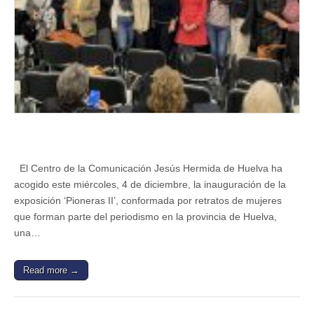
del
OCIb
2024,
dedicado
a
la
mujer
periodista
en
Huelva
El Centro de la Comunicación Jesús Hermida de Huelva ha
acogido este miércoles, 4 de diciembre, la inauguración de la
exposición ‘Pioneras II’, conformada por retratos de mujeres
que forman parte del periodismo en la provincia de Huelva,
una…
Read more →