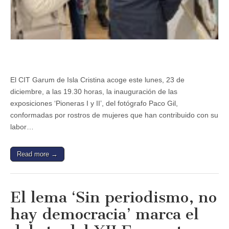
II’
de
Paco
Gil
que
incluye
la
conferencia
‘La
El CIT Garum de Isla Cristina acoge este lunes, 23 de
mujer
en
diciembre, a las 19.30 horas, la inauguración de las
el
exposiciones ‘Pioneras I y II’, del fotógrafo Paco Gil,
periodismo’
conformadas por rostros de mujeres que han contribuido con su
labor…
Read more →
El lema ‘Sin periodismo, no
hay democracia’ marca el