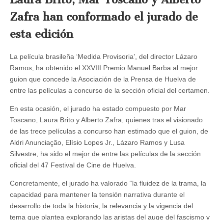
Premio
Manuel
Zafra han conformado el jurado de
Barba
de
esta edición
la
prensa
al
La película brasileña ‘Medida Provisoria’, del director Lázaro
mejor
guion
Ramos, ha obtenido el XXVIII Premio Manuel Barba al mejor
en
guion que concede la Asociación de la Prensa de Huelva de
el
entre las películas a concurso de la sección oficial del certamen.
Festival
de
Huelva
En esta ocasión, el jurado ha estado compuesto por Mar
Toscano, Laura Brito y Alberto Zafra, quienes tras el visionado
de las trece películas a concurso han estimado que el guion, de
Aldri Anunciação, Elísio Lopes Jr., Lázaro Ramos y Lusa
Silvestre, ha sido el mejor de entre las películas de la sección
oficial del 47 Festival de Cine de Huelva.
Concretamente, el jurado ha valorado “la fluidez de la trama, la
capacidad para mantener la tensión narrativa durante el
desarrollo de toda la historia, la relevancia y la vigencia del
tema que plantea explorando las aristas del auge del fascismo y