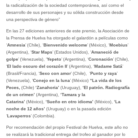
la radicalización de la sociedad contemporánea, así como el
desarrollo de sus personajes y su sólida construcción desde
una perspectiva de género”
En las 27 ediciones anteriores de este premio, la Asociación de
la Prensa de Huelva ha otorgado el galardón a películas como
‘
Amnesia
’ (Chile), ‘
Bienvenido welcome
’ (México), ‘
Moebius
’
(Argentina), ‘
Star Maps
’ (Estados Unidos), ‘
Amaneció de
golpe
’ (Venezuela), ‘
Yepeto
’ (Argentina), ‘
Coronación
’ (Chile),
‘
El lado oscuro del corazón II
’ (Argentina), ‘
Madame Satá
’
(Brasil/Francia), ‘
Sexo con amor
’ (Chile), ‘
Punto y raya
’
(Venezuela), ‘
Conejo en la luna
’ (México)
“La vida de los
Peces,
(Chile)
‘Zanahoria’
(Uruguay),
‘El patrón. Radiografía
de un crimen’
(Argentina),
‘Tamara y la
Catarina’
(México),
‘Sueño en otro idioma’
(México),
‘La
noche de 12 años’
(Uruguay) o en la pasada edición
‘
Lavaperros
’ (Colombia).
Por recomendación del propio Festival de Huelva, este año no
se realizará la tradicional entrega del trofeo al ganador por lo