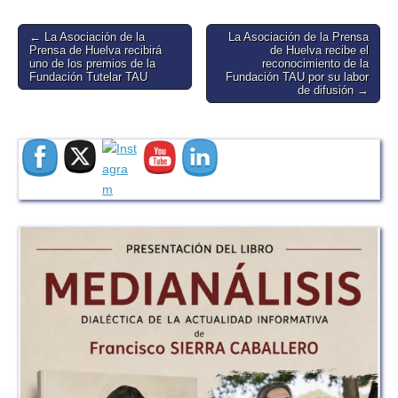
Post
← La Asociación de la
La Asociación de la Prensa
Prensa de Huelva recibirá
de Huelva recibe el
navigation
uno de los premios de la
reconocimiento de la
Fundación Tutelar TAU
Fundación TAU por su labor
de difusión →