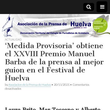
Asociación
de la
ACTUALIDAD
‘Medida Provisoria’ obtiene
Prensa de
el XXVIII Premio Manuel
Huelva
Barba de la prensa al mejor
guion en el Festival de
Huelva
by
Asociacion de la Prensa de Huelva
•
20/11/2021
•
Comentarios
en
desactivados
‘Medida
Provisoria’
obtiene
el
XXVIII
Laura Brito, Mar Toscano y Alberto