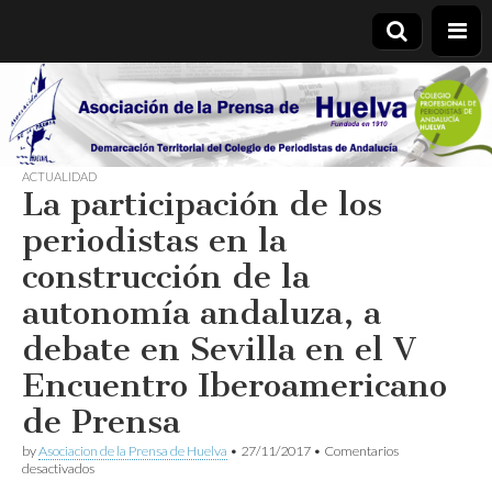
Asociación
de la
ACTUALIDAD
La participación de los
Prensa de
periodistas en la
Huelva
construcción de la
autonomía andaluza, a
debate en Sevilla en el V
Encuentro​ ​Iberoamericano​ ​
de​ ​Prensa
by
Asociacion de la Prensa de Huelva
•
27/11/2017
•
Comentarios
en
desactivados
La