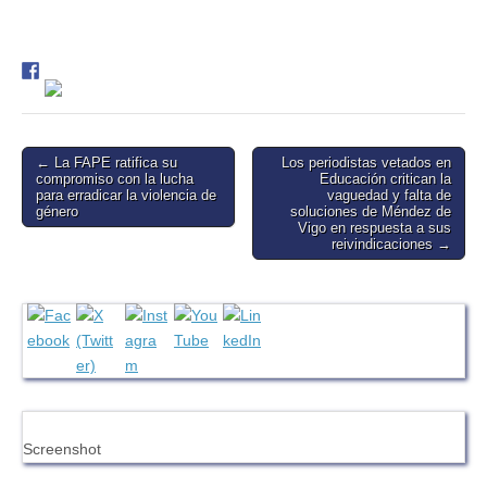
Post
← La FAPE ratifica su
Los periodistas vetados en
compromiso con la lucha
Educación critican la
navigation
para erradicar la violencia de
vaguedad y falta de
género
soluciones de Méndez de
Vigo en respuesta a sus
reivindicaciones →
Screenshot