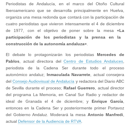
Periodistas de Andalucía, en el marco del Otoño Cultural
Iberoamericano que se desarrolla principalmente en Huelva,
organiza una mesa redonda que contará con la participación de
cuatro periodistas que vivieron intensamente el 4 de diciembre
de 1977, con el objetivo de poner sobre la mesa
«La
participación​ ​de​ ​los​ ​periodistas​ ​y​ ​la​ ​prensa​ ​en​ ​la​ ​
construcción​ ​de​ ​la​ ​autonomía​ ​andaluza»
​.
El debate lo protagonizarán los periodistas
Mercedes de
Pablos
​, actual directora del
Centro de Estudios Andaluces
,
periodista de la Cadena Ser durante todo el proceso
autonómico andaluz;
Inmaculada Navarrete
​, actual consejera
del
Consejo Audiovisual de Andalucía
y redactora del Diario ABC
de Sevilla durante el proceso;
Rafael Guerrero
​, actual director
del programa La Memoria, en Canal Sur Radio y redactor de
ideal de Granada el 4 de diciembre; y
Enrique García
​,
entonces en la Cadena Ser y posteriormente primer Portavoz
del Gobierno Andaluz. Moderará la mesa​ ​
Antonio​ ​Manfredi​
,
actual
Defensor de la Audiencia de RTVA
.