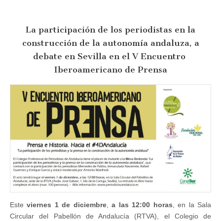
participación
de
los
La participación de los periodistas en la
periodistas
en
construcción de la autonomía andaluza, a
la
construcción
debate en Sevilla en el V Encuentro​ ​
de
la
Iberoamericano​ ​de​ ​Prensa
autonomía
andaluza,
a
debate
en
Sevilla
en
el
V
Encuentro​
Iberoamericano​
de​
Prensa
Este
viernes 1 de diciembre
,
a las 12:00 horas
, en la Sala
Circular del Pabellón de Andalucía (RTVA), el Colegio de