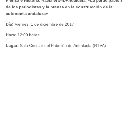
Prensa e Historia. Hacia el #4DAndalucía. «La participación​ ​
de​ ​los​ ​periodistas​ ​y​ ​la​ ​prensa​ ​en​ ​la​ ​construcción​ ​de​ ​la​ ​
autonomía​ ​andaluza»
Día
:
Viernes, 1 de diciembre de 2017
Hora
:
12:00 horas
Lugar:
Sala Circular del Pabellón de Andalucía (RTVA).