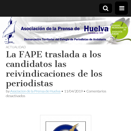
Asociación
de la
ACTUALIDAD
La FAPE traslada a los
Prensa de
candidatos las
Huelva
reivindicaciones de los
periodistas
by
Asociacion de la Prensa de Huelva
•
11/04/2019
•
Comentarios
en
desactivados
La
FAPE
traslada
a
los
candidatos
las