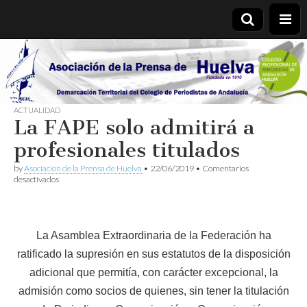
Asociación
de la
ACTUALIDAD
La FAPE solo admitirá a
Prensa de
profesionales titulados
Huelva
by
Asociacion de la Prensa de Huelva
•
22/06/2019
•
Comentarios
en
desactivados
La
FAPE
solo
admitirá
a
La Asamblea Extraordinaria de la Federación ha
profesionales
ratificado la supre
sión en sus estatutos de la disposición
titulados
adicional que permitía, con carácter excepcional, la
admisión como socios de quienes, sin tener la titulación