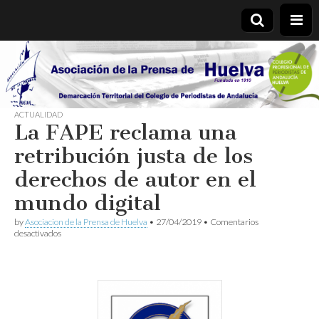
Asociación
de la
ACTUALIDAD
La FAPE reclama una
Prensa de
retribución justa de los
Huelva
derechos de autor en el
mundo digital
by
Asociacion de la Prensa de Huelva
•
27/04/2019
•
Comentarios
en
desactivados
La
FAPE
reclama
una
retribución
justa
de