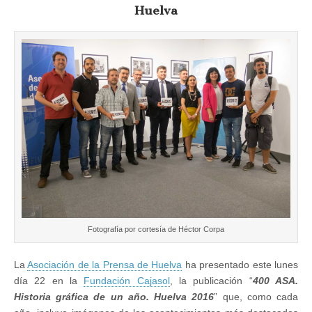
ha
Huelva
presentado
este
lunes
22
de
mayo
su
Anuario
Fotografía por cortesía de Héctor Corpa
La
Asociación de la Prensa de Huelva
ha presentado este lunes
día 22 en la
Fundación Cajasol
, la publicación “
400 ASA.
Historia gráfica de un año. Huelva 2016
” que, como cada