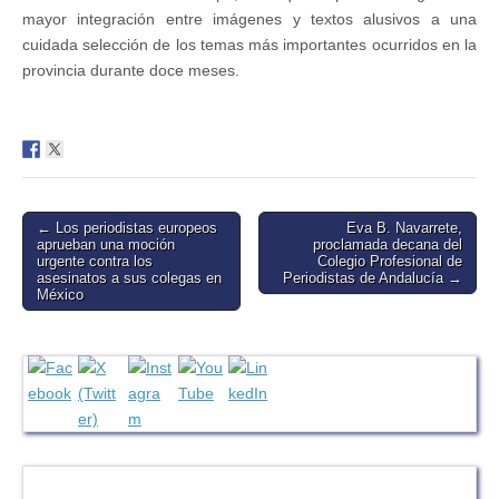
mayor integración entre imágenes y textos alusivos a una
cuidada selección de los temas más importantes ocurridos en la
provincia durante doce meses.
Post
← Los periodistas europeos
Eva B. Navarrete,
aprueban una moción
proclamada decana del
navigation
urgente contra los
Colegio Profesional de
asesinatos a sus colegas en
Periodistas de Andalucía →
México