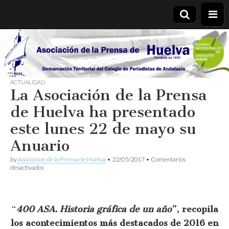
Asociación
de la
ACTUALIDAD
La Asociación de la Prensa
Prensa de
de Huelva ha presentado
Huelva
este lunes 22 de mayo su
Anuario
by
Asociacion de la Prensa de Huelva
•
22/05/2017
•
Comentarios
en
desactivados
La
Asociación
de
la
“
400 ASA. Historia gráfica de un año
”, recopila
Prensa
de
los acontecimientos más destacados de 2016 en
Huelva