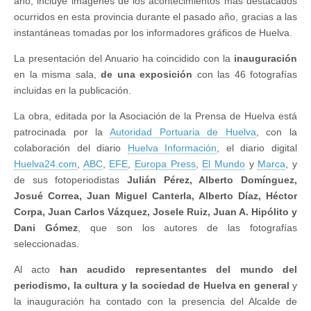
año, incluye imágenes de los acontecimientos más destacados
ocurridos en esta provincia durante el pasado año, gracias a las
instantáneas tomadas por los informadores gráficos de Huelva.
La presentación del Anuario ha coincidido con la
inauguración
en la misma sala,
de una exposición
con las 46 fotografías
incluidas en la publicación.
La obra, editada por la Asociación de la Prensa de Huelva está
patrocinada por la
Autoridad Portuaria de Huelva
, con la
colaboración del diario
Huelva Información
, el diario digital
Huelva24.com
,
ABC
,
EFE
,
Europa Press
,
El Mundo
y
Marca
, y
de sus fotoperiodistas
Julián Pérez, Alberto Domínguez,
Josué Correa, Juan Miguel Canterla, Alberto Díaz, Héctor
Corpa, Juan Carlos Vázquez, Josele Ruiz, Juan A. Hipólito y
Dani Gómez
, que son los autores de las fotografías
seleccionadas.
Al acto
han acudido representantes del mundo del
periodismo, la cultura y la sociedad de Huelva en general
y
la inauguración ha contado con la presencia del Alcalde de