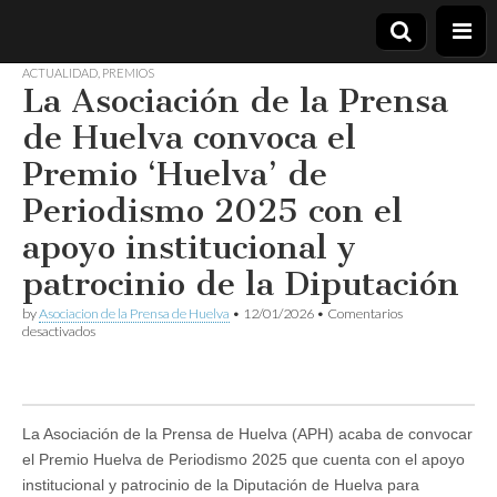
ACTUALIDAD
,
PREMIOS
La Asociación de la Prensa
Asociación
de Huelva convoca el
de la
Premio ‘Huelva’ de
Periodismo 2025 con el
Prensa de
apoyo institucional y
Huelva
patrocinio de la Diputación
by
Asociacion de la Prensa de Huelva
•
12/01/2026
•
Comentarios
en
desactivados
La
Asociación
de
la
Prensa
La Asociación de la Prensa de Huelva (APH) acaba de convocar
de
Huelva
el Premio Huelva de Periodismo 2025 que cuenta con el apoyo
convoca
institucional y patrocinio de la Diputación de Huelva para
el