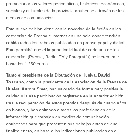
Premio
promocionar los valores periodísticos, históricos, económicos,
‘Huelva’
sociales y culturales de la provincia onubense a través de los
de
medios de comunicación.
Periodismo
2025
con
Esta nueva edición viene con la novedad de la fusión en las
el
categorías de Prensa e Internet en una sola donde tendrán
apoyo
institucional
cabida todos los trabajos publicados en prensa papel y digital.
y
Esto permitirá que el importe individual de cada una de las
patrocinio
de
categorías (Prensa, Radio, TV y Fotografía) se incremente
la
hasta los 1.250 euros.
Diputación
Tanto el presidente de la Diputación de Huelva,
David
Toscano
, como la presidenta de la Asociación de la Prensa de
Huelva,
Aurora Smet
, han valorado de forma muy positiva la
calidad y la alta participación registrada en la anterior edición,
tras la recuperación de estos premios después de cuatro años
en blanco, y han animado a todos los profesionales de la
información que trabajan en medios de comunicación
onubenses para que presenten sus trabajos antes de que
finalice enero, en base a las indicaciones publicadas en el