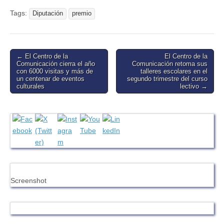
Tags:
Diputación
premio
Post
← El Centro de la
El Centro de la
Comunicación cierra el año
Comunicación retoma sus
navigation
con 6000 visitas y más de
talleres escolares en el
un centenar de eventos
segundo trimestre del curso
culturales
lectivo →
Screenshot