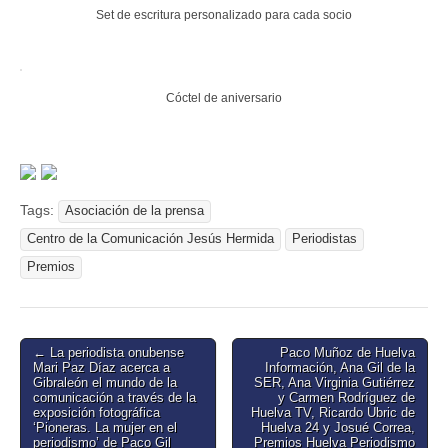
Set de escritura personalizado para cada socio
Cóctel de aniversario
Tags:
Asociación de la prensa
Centro de la Comunicación Jesús Hermida
Periodistas
Premios
Post
← La periodista onubense
Paco Muñoz de Huelva
Mari Paz Díaz acerca a
Información, Ana Gil de la
navigation
Gibraleón el mundo de la
SER, Ana Virginia Gutiérrez
comunicación a través de la
y Carmen Rodríguez de
exposición fotográfica
Huelva TV, Ricardo Ubric de
‘Pioneras. La mujer en el
Huelva 24 y Josué Correa,
periodismo’ de Paco Gil
Premios Huelva Periodismo