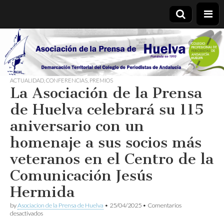
Asociación
de la
ACTUALIDAD
,
CONFERENCIAS
,
PREMIOS
La Asociación de la Prensa
Prensa de
de Huelva celebrará su 115
Huelva
aniversario con un
homenaje a sus socios más
veteranos en el Centro de la
Comunicación Jesús
Hermida
by
Asociacion de la Prensa de Huelva
•
25/04/2025
•
Comentarios
en
desactivados
La