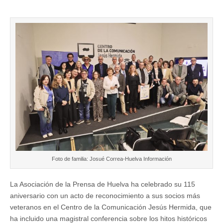
Asociación
de
la
Prensa
de
Huelva
celebrará
su
115
aniversario
con
un
homenaje
a
sus
socios
más
veteranos
en
el
Foto de familia: Josué Correa-Huelva Información
Centro
de
la
La Asociación de la Prensa de Huelva ha celebrado su 115
Comunicación
aniversario con un acto de reconocimiento a sus socios más
Jesús
Hermida
veteranos en el Centro de la Comunicación Jesús Hermida, que
ha incluido una magistral conferencia sobre los hitos históricos