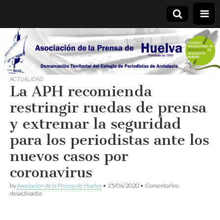
Asociación
de la
ACTUALIDAD
La APH recomienda
Prensa de
restringir ruedas de prensa
Huelva
y extremar la seguridad
para los periodistas ante los
nuevos casos por
coronavirus
by
Asociacion de la Prensa de Huelva
•
25/06/2020
•
Comentarios
en
desactivados
La
APH
recomienda