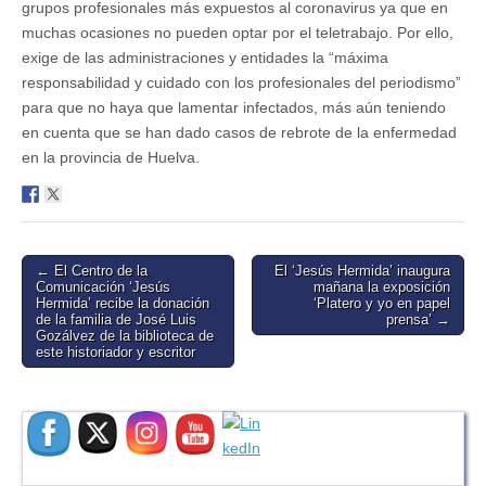
grupos profesionales más expuestos al coronavirus ya que en
muchas ocasiones no pueden optar por el teletrabajo. Por ello,
exige de las administraciones y entidades la “máxima
responsabilidad y cuidado con los profesionales del periodismo”
para que no haya que lamentar infectados, más aún teniendo
en cuenta que se han dado casos de rebrote de la enfermedad
en la provincia de Huelva.
Post
← El Centro de la
El ‘Jesús Hermida’ inaugura
Comunicación ‘Jesús
mañana la exposición
navigation
Hermida’ recibe la donación
‘Platero y yo en papel
de la familia de José Luis
prensa’ →
Gozálvez de la biblioteca de
este historiador y escritor