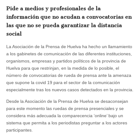
restringir
Pide a medios y profesionales de la
ruedas
de
información que no acudan a convocatorias en
prensa
y
las que no se pueda garantizar la distancia
extremar
la
social
seguridad
para
La Asociación de la Prensa de Huelva ha hecho un llamamiento
los
periodistas
a los gabinetes de comunicación de las diferentes instituciones,
ante
organismos, empresas y partidos políticos de la provincia de
los
nuevos
Huelva para que restrinjan, en la medida de lo posible, el
casos
número de convocatorias de rueda de prensa ante la amenaza
por
que supone la covid 19 para el sector de la comunicación
coronavirus
especialmente tras los nuevos casos detectados en la provincia.
Desde la Asociación de la Prensa de Huelva se desaconsejan
para este momento las ruedas de prensa presenciales y se
considera más adecuada la comparecencia ‘online’ bajo un
sistema que permita a los periodistas preguntar a los actores
participantes.