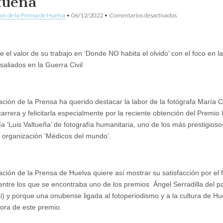
tueña
en
ion de la Prensa de Huelva
•
06/12/2022
•
Comentarios desactivados
La
APH
destaca
la
 el valor de su trabajo en ‘Donde NO habita el olvido’ con el foco en l
labor
de
saliados en la Guerra Civil
María
Clauss
y
la
ación de la Prensa ha querido destacar la labor de la fotógrafa María C
felicita
por
arrera y felicitarla especialmente por la reciente obtención del Premio 
la
ía ‘Luis Valtueña’ de fotografía humanitaria, uno de los más prestigio
obtención
del
a organización ‘Médicos del mundo’.
Premio
Luis
Valtueña
ación de la Prensa de Huelva quiere así mostrar su satisfacción por el f
entre los que se encontraba uno de los premios Ángel Serradilla del 
i) y porque una onubense ligada al fotoperiodismo y a la cultura de H
ra de este premio.