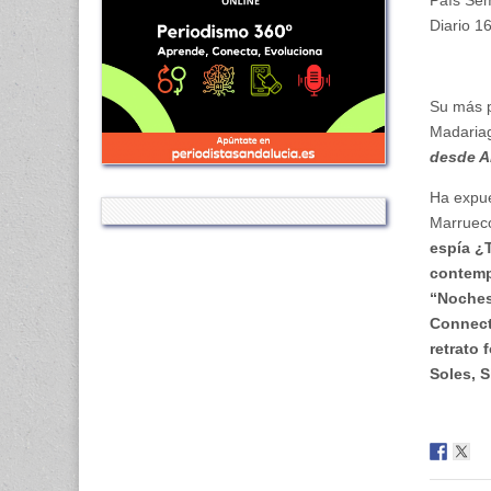
País Sem
Diario 1
Su más p
Madaria
desde An
Ha expue
Marrueco
espía ¿T
contemp
“Noches
Connect
retrato 
Soles, S