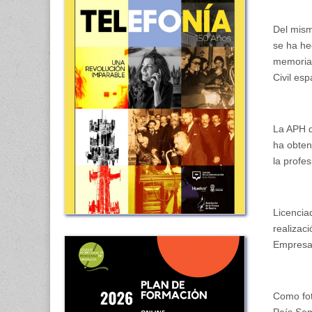
Del mism
se ha he
memoria 
Civil esp
La APH q
ha obten
la profe
Licencia
realizac
Empresa,
Como fot