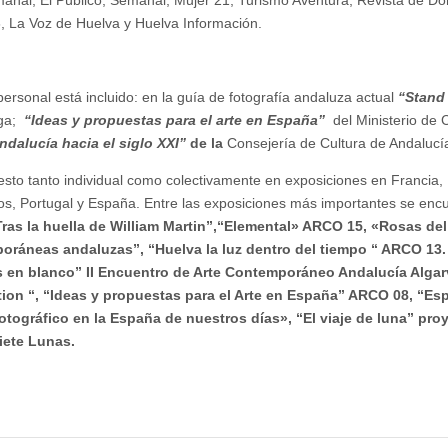
anal, El Público, Semanal, Mujer 21, Turismo Aventura, Revista de Do
6, La Voz de Huelva y Huelva Información.
ersonal está incluido: en la guía de fotografía andaluza actual
“Stand
ga;
“Ideas y propuestas para el arte en España”
del Ministerio de 
dalucía hacia el siglo XXI”
de la
Consejería de Cultura de Andalucí
sto tanto individual como colectivamente en exposiciones en Francia, I
s, Portugal y España. Entre las exposiciones más importantes se enc
ras la huella de William Martin”,“Elemental» ARCO 15, «Rosas del 
oráneas andaluzas”, “Huelva la luz dentro del tiempo “ ARCO 13. 
 en blanco” II Encuentro de Arte Contemporáneo Andalucía Algar
ion “
, “Ideas y propuestas para el Arte en España” ARCO 08, “Esp
fotográfico en la España de nuestros días», “El viaje de luna” pr
iete Lunas.