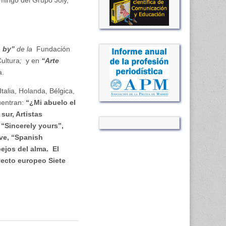
mingo del Grupo Joly,
 by”
de la
Fundación
Cultura
;
y en
“Arte
a.
talia, Holanda, Bélgica,
uentran:
“¿Mi abuelo el
sur, Artistas
“Sincerely yours”,
ve, “Spanish
ejos del alma. El
oyecto europeo Siete