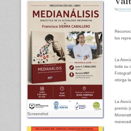
Val
by
Asociac
Reconoce
los repre
La Asoci
toda su c
Fotograf
otorga l
La Asoci
premio (
Screenshot
Morenatt
merecedo