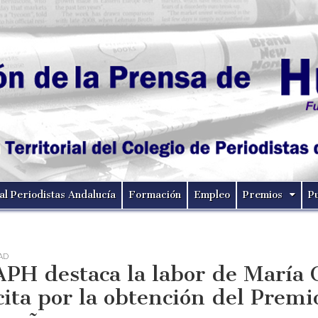
al Periodistas Andalucía
Formación
Empleo
Premios
P
AD
APH destaca la labor de María C
icita por la obtención del Premi