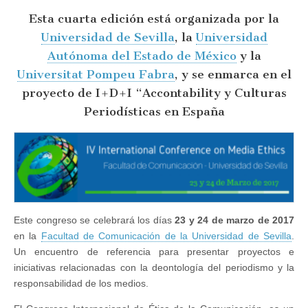
de
Esta cuarta edición está organizada por la
Ética
de
Universidad de Sevilla
, la
Universidad
la
Comunicación
Autónoma del Estado de México
y la
el
23
Universitat Pompeu Fabra
, y se enmarca en el
y
proyecto de I+D+I “Accontability y Culturas
24
de
Periodísticas en España
marzo
de
2017
en
la
Facultad
de
Comunicación
de
la
Este congreso se celebrará los días
23 y 24 de marzo de 2017
Universidad
en la
Facultad de Comunicación de la Universidad de Sevilla
.
de
Sevilla
Un encuentro de referencia para presentar proyectos e
iniciativas relacionadas con la deontología del periodismo y la
responsabilidad de los medios.