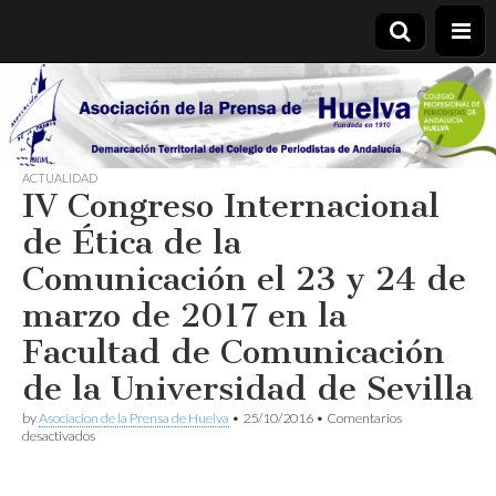
Asociación
de la
ACTUALIDAD
IV Congreso Internacional
Prensa de
de Ética de la
Huelva
Comunicación el 23 y 24 de
marzo de 2017 en la
Facultad de Comunicación
de la Universidad de Sevilla
by
Asociacion de la Prensa de Huelva
•
25/10/2016
•
Comentarios
en
desactivados
IV
Congreso
Internacional