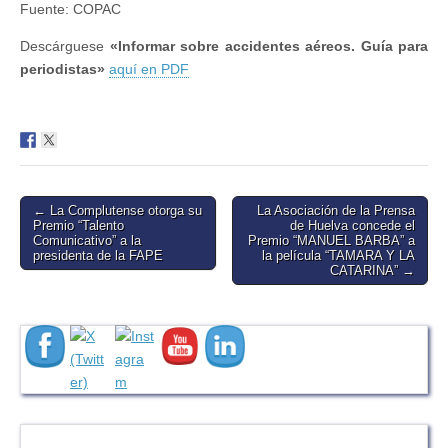
Fuente: COPAC
Descárguese
«Informar sobre accidentes aéreos. Guía para
periodistas»
aquí en PDF
Post
← La Complutense otorga su
La Asociación de la Prensa
Premio “Talento
de Huelva concede el
navigation
Comunicativo” a la
Premio “MANUEL BARBA” a
presidenta de la FAPE
la película “TAMARA Y LA
CATARINA” →