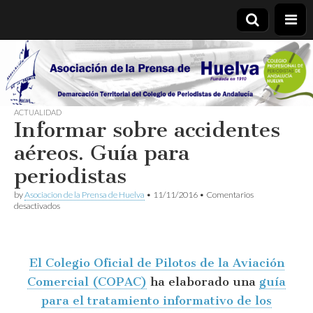
Asociación
de la
ACTUALIDAD
Informar sobre accidentes
Prensa de
aéreos. Guía para
Huelva
periodistas
by
Asociacion de la Prensa de Huelva
•
11/11/2016
•
Comentarios
en
desactivados
Informar
sobre
accidentes
aéreos.
El Colegio Oficial de Pilotos de la Aviación
Guía
para
Comercial (COPAC)
ha elaborado una
guía
periodistas
para el tratamiento informativo de los