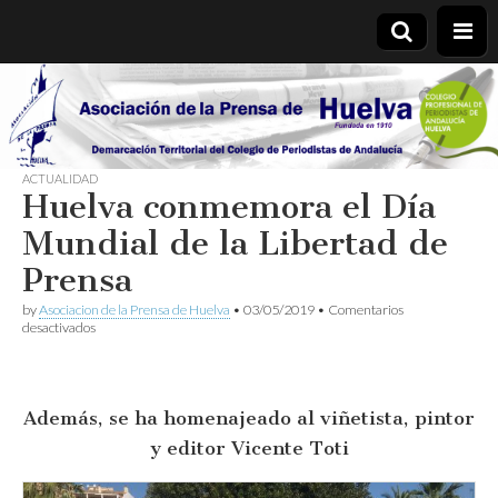
Asociación
de la
ACTUALIDAD
Huelva conmemora el Día
Prensa de
Mundial de la Libertad de
Huelva
Prensa
by
Asociacion de la Prensa de Huelva
•
03/05/2019
•
Comentarios
en
desactivados
Huelva
conmemora
el
Día
Además, se ha homenajeado al viñetista, pintor
Mundial
de
y editor Vicente Toti
la
Libertad
de