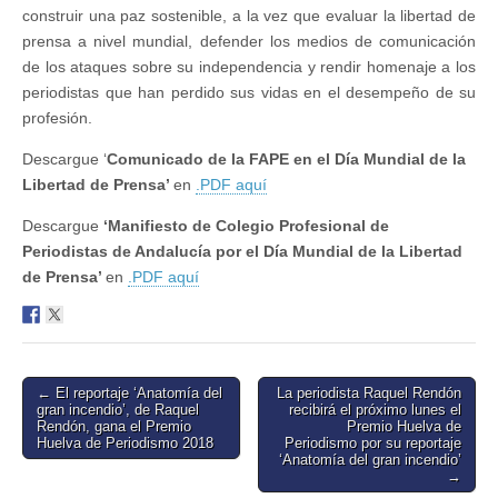
construir una paz sostenible, a la vez que evaluar la libertad de
prensa a nivel mundial, defender los medios de comunicación
de los ataques sobre su independencia y rendir homenaje a los
periodistas que han perdido sus vidas en el desempeño de su
profesión.
Descargue ‘
Comunicado de la FAPE en el Día Mundial de la
Libertad de Prensa’
en
.PDF aquí
Descargue
‘Manifiesto de Colegio Profesional de
Periodistas de Andalucía por el Día Mundial de la Libertad
de Prensa’
en
.PDF aquí
Post
← El reportaje ‘Anatomía del
La periodista Raquel Rendón
gran incendio’, de Raquel
recibirá el próximo lunes el
navigation
Rendón, gana el Premio
Premio Huelva de
Huelva de Periodismo 2018
Periodismo por su reportaje
‘Anatomía del gran incendio’
→