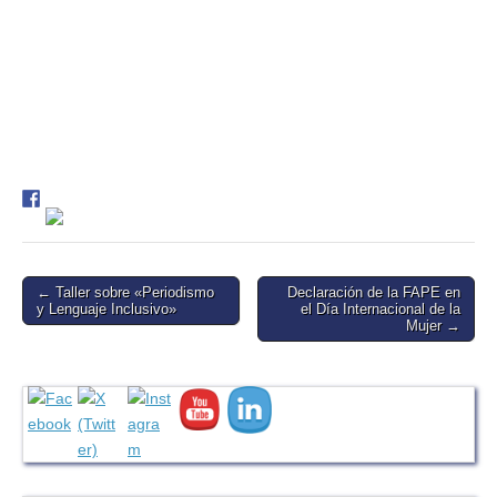
Post
← Taller sobre «Periodismo
Declaración de la FAPE en
y Lenguaje Inclusivo»
el Día Internacional de la
navigation
Mujer →