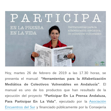
tendrá
lugar
la
presentación
del
manual
“Herramientas
para
la
Alfabetización
Mediática
de
Colectivos
Vulnerables
en
Andalucía”
en
la
Hoy, martes 26 de febrero de 2019 a las 17.30 horas, se
Asociación
Encuentros
presenta el manual:
“Herramientas para la Alfabetización
del
Mediática de Colectivos Vulnerables en Andalucía”
. El
Sur
manual es uno de los productos que han resultado de la
ejecución del proyecto
“Participar En La Prensa Andaluza,
Para Participar En La Vida”
, ejecutado por la
Asociación
Encuentros del Sur
y financiado públicamente por la Consejería