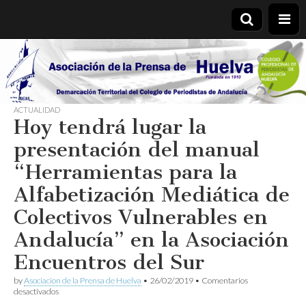
Asociación
de la
ACTUALIDAD
Hoy tendrá lugar la
Prensa de
presentación del manual
Huelva
“Herramientas para la
Alfabetización Mediática de
Colectivos Vulnerables en
Andalucía” en la Asociación
Encuentros del Sur
by
Asociacion de la Prensa de Huelva
•
26/02/2019
•
Comentarios
en
desactivados
Hoy