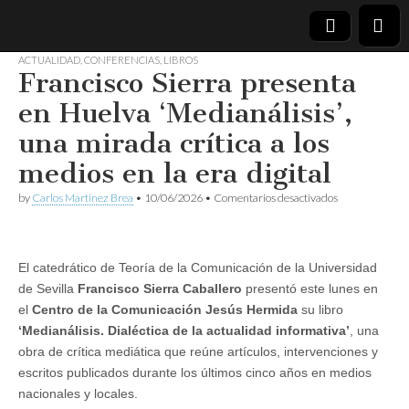
ACTUALIDAD
,
CONFERENCIAS
,
LIBROS
Francisco Sierra presenta
Asociación
en Huelva ‘Medianálisis’,
de la
una mirada crítica a los
medios en la era digital
Prensa de
en
by
Carlos Martinez Brea
•
10/06/2026
•
Comentarios desactivados
Huelva
Francisco
Sierra
presenta
en
El catedrático de Teoría de la Comunicación de la Universidad
Huelva
‘Medianálisis’,
de Sevilla
Francisco Sierra Caballero
presentó este lunes en
una
el
Centro de la Comunicación Jesús Hermida
su libro
mirada
crítica
‘Medianálisis. Dialéctica de la actualidad informativa’
, una
a
obra de crítica mediática que reúne artículos, intervenciones y
los
escritos publicados durante los últimos cinco años en medios
medios
en
nacionales y locales.
la