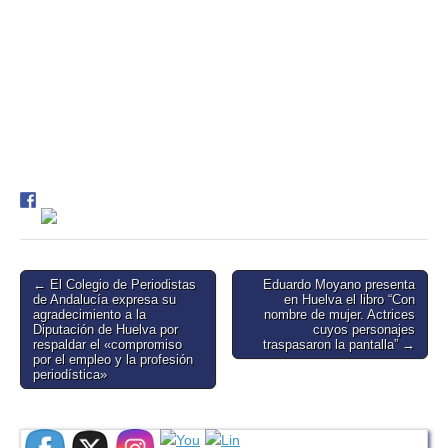
Post
← El Colegio de Periodistas
Eduardo Moyano presenta
de Andalucía expresa su
en Huelva el libro “Con
navigation
agradecimiento a la
nombre de mujer. Actrices
Diputación de Huelva por
cuyos personajes
respaldar el «compromiso
traspasaron la pantalla” →
por el empleo y la profesión
periodística»