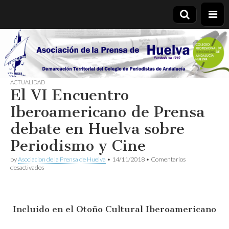
Asociación
de la
ACTUALIDAD
El VI Encuentro
Prensa de
Iberoamericano de Prensa
Huelva
debate en Huelva sobre
Periodismo y Cine
by
Asociacion de la Prensa de Huelva
•
14/11/2018
•
Comentarios
en
desactivados
El
VI
Encuentro
Iberoamericano
Incluido en el Otoño Cultural Iberoamericano
de
Prensa
debate