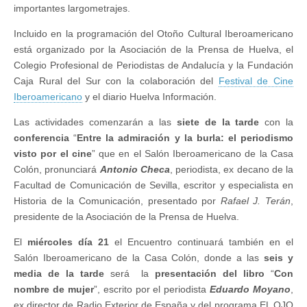
importantes largometrajes.
Incluido en la programación del Otoño Cultural Iberoamericano
está organizado por la Asociación de la Prensa de Huelva, el
Colegio Profesional de Periodistas de Andalucía y la Fundación
Caja Rural del Sur con la colaboración del
Festival de Cine
Iberoamericano
y el diario Huelva Información.
Las actividades comenzarán a las
siete de la tarde
con la
conferencia
“
Entre la admiración y la burla: el periodismo
visto por el cine
” que en el Salón Iberoamericano de la Casa
Colón, pronunciará
Antonio Checa
, periodista, ex decano de la
Facultad de Comunicación de Sevilla, escritor y especialista en
Historia de la Comunicación, presentado por
Rafael J. Terán
,
presidente de la Asociación de la Prensa de Huelva.
El
miércoles día 21
el Encuentro continuará también en el
Salón Iberoamericano de la Casa Colón, donde a las
seis y
media de la tarde
será la
presentación del libro
“
Con
nombre de mujer
”, escrito por el periodista
Eduardo Moyano
,
ex director de Radio Exterior de España y del programa EL OJO