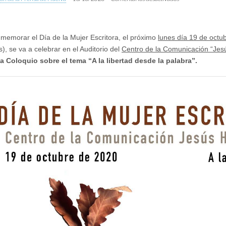
El
Jesús
Hermida
celebra
memorar el Día de la Mujer Escritora, el próximo
lunes día 19 de octu
el
Día
), se va a celebrar en el Auditorio del
Centro de la Comunicación “Jes
de
 Coloquio sobre el tema “A la libertad desde la palabra”.
la
Mujer
Escritora