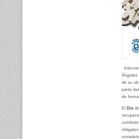
Interven
Ángeles 
de su ob
parte de
de forma
El
Día
de
recupera
combatir 
obligato
completa