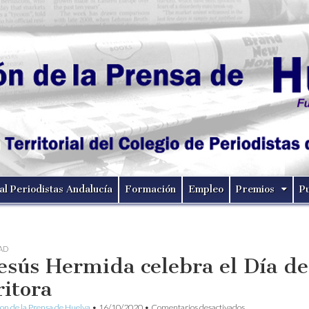
al Periodistas Andalucía
Formación
Empleo
Premios
P
AD
Jesús Hermida celebra el Día de
ritora
en
ion de la Prensa de Huelva
•
16/10/2020
•
Comentarios desactivados