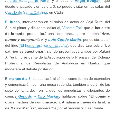
Andrés Rabago “
El Roto
”
y el cubano
Ángel Boligán
, que
desde el pasado viernes día 3, se puede visitar en las salas del
Castillo de Santa Catalina
, en Cádiz.
El lunes
, intervendrán en el salón de actos de Caja Rural del
Sur, el pintor y dibujante editorial,
Vicente Toti
, que a
las siete
de la tarde
, pronunciará una conferencia sobre el tema “
Arte,
humor y compromiso
” y
Luís Conde Martín
, periodista, autor
del libro
“El humor gráfico en España”
, que disertará sobre “
Lo
satírico es cuestionar
”, siendo presentados ambos por
Rafael
J. Terán
, presidente de la Asociación de la Prensa y del Colegio
Profesional de Periodistas de Andalucía en Huelva, que
moderará el debate posterior.
El
martes día 8
, se dedicará al cómic, como forma de expresión
y comunicación, con una mesa redonda, también a partir de las
siete de la tarde, en la que los periodistas y dibujantes de
cómics
Gerardo
y
Ciro Macías
, hablarán sobre “
El comic y
otros medios de comunicación. Análisis a través de la obra
de Marco Macías
”, moderados por el periodista
Luis Conde.