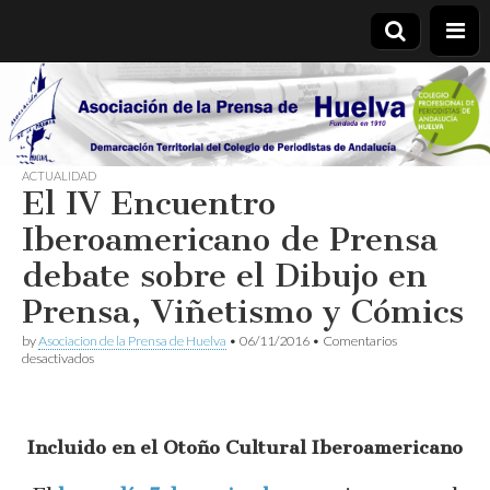
Asociación
de la
ACTUALIDAD
El IV Encuentro
Prensa de
Iberoamericano de Prensa
Huelva
debate sobre el Dibujo en
Prensa, Viñetismo y Cómics
by
Asociacion de la Prensa de Huelva
•
06/11/2016
•
Comentarios
en
desactivados
El
IV
Encuentro
Iberoamericano
Incluido en el Otoño Cultural Iberoamericano
de
Prensa
debate