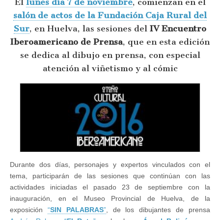
El
lunes día 7 de noviembre
, comienzan en el
sobre
el
salón de actos de la Fundación Caja Rural del
Dibujo
en
Sur
, en Huelva, las sesiones del
IV Encuentro
Prensa,
Iberoamericano de Prensa
, que en esta edición
Viñetismo
y
se dedica al dibujo en prensa, con especial
Cómics
atención al viñetismo y al cómic
Durante dos días, personajes y expertos vinculados con el
tema, participarán de las sesiones que continúan con las
actividades iniciadas el pasado 23 de septiembre con la
inauguración, en el Museo Provincial de Huelva, de la
exposición
“
SIN PALABRAS
”
, de los dibujantes de prensa