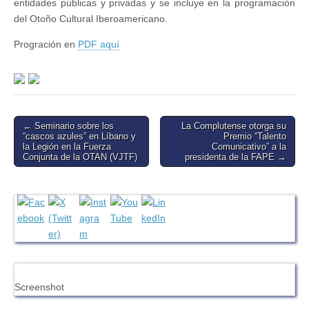
entidades públicas y privadas y se incluye en la programación
del Otoño Cultural Iberoamericano.
Progración en
PDF aquí
Post
← Seminario sobre los
La Complutense otorga su
“cascos azules” en Líbano y
Premio “Talento
navigation
la Legión en la Fuerza
Comunicativo” a la
Conjunta de la OTAN (VJTF)
presidenta de la FAPE →
Screenshot