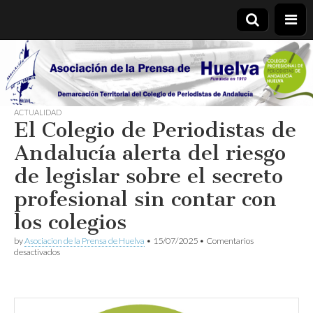
Asociación
de la
ACTUALIDAD
El Colegio de Periodistas de
Prensa de
Andalucía alerta del riesgo
Huelva
de legislar sobre el secreto
profesional sin contar con
los colegios
by
Asociacion de la Prensa de Huelva
•
15/07/2025
•
Comentarios
en
desactivados
El
Colegio
de
Periodistas
de