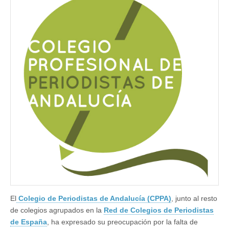
Andalucía
alerta
del
riesgo
de
legislar
sobre
el
secreto
profesional
sin
contar
con
los
colegios
El
Colegio de Periodistas de Andalucía (CPPA)
, junto al resto
de colegios agrupados en la
Red de Colegios de Periodistas
de España
, ha expresado su preocupación por la falta de